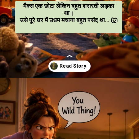
मैक्स एक छोटा लेकिन बहुत शरारती लड़का
था।
उसे पूरे घर में उधम मचाना बहुत पसंद था… 🐺
Opening
https://amoralstories.com/hi/max-aur-jangli-rakshason-ki-kahani/