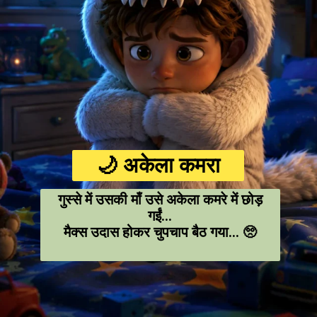
🌙 अकेला कमरा
गुस्से में उसकी माँ उसे अकेला कमरे में छोड़
गईं…
मैक्स उदास होकर चुपचाप बैठ गया… 🥺