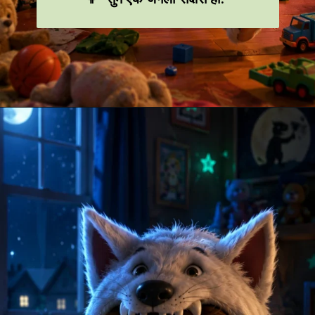
Opening
https://amoralstories.com/hi/max-aur-jangli-rakshason-ki-kahani/