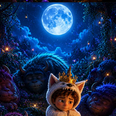
Opening
https://amoralstories.com/hi/max-aur-jangli-rakshason-ki-kahani/