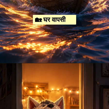
🏡 घर वापसी
Opening
https://amoralstories.com/hi/max-aur-jangli-rakshason-ki-kahani/