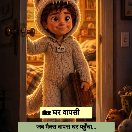
🏡 घर वापसी
जब मैक्स वापस घर पहुँचा…