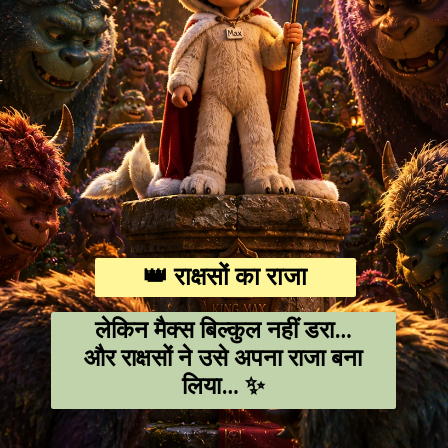
👑 राक्षसों का राजा
लेकिन मैक्स बिल्कुल नहीं डरा…
और राक्षसों ने उसे अपना राजा बना
लिया… ✨