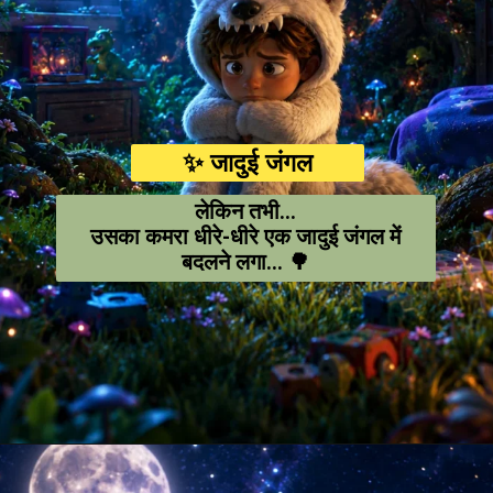
✨ जादुई जंगल
लेकिन तभी…
उसका कमरा धीरे-धीरे एक जादुई जंगल में
बदलने लगा… 🌳
Opening
https://amoralstories.com/hi/max-aur-jangli-rakshason-ki-kahani/