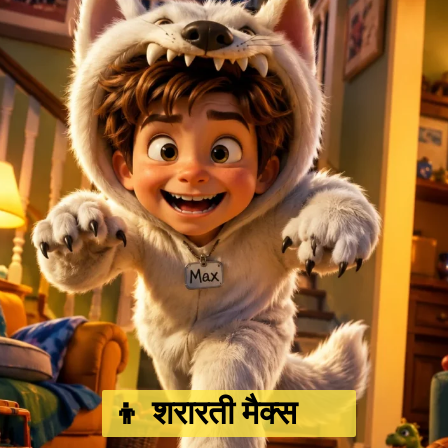
👦 शरारती मैक्स