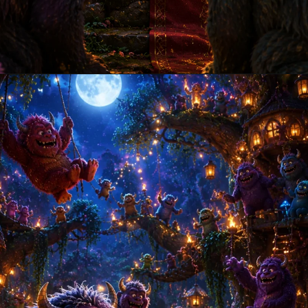
Opening
https://amoralstories.com/hi/max-aur-jangli-rakshason-ki-kahani/