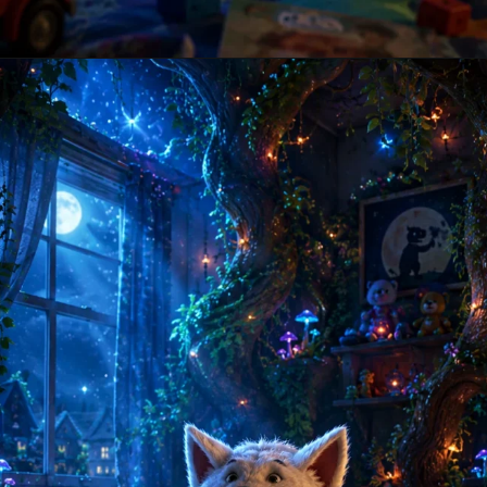
Opening
https://amoralstories.com/hi/max-aur-jangli-rakshason-ki-kahani/