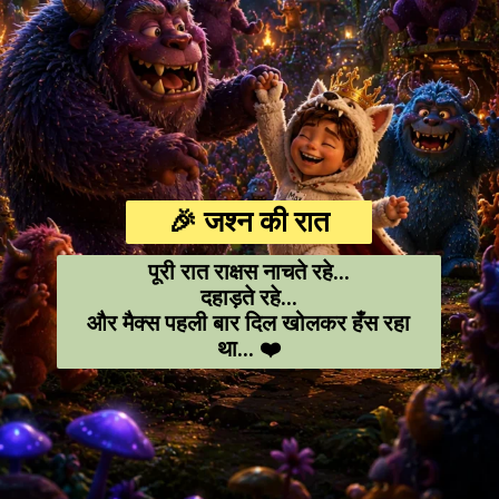
🎉 जश्न की रात
पूरी रात राक्षस नाचते रहे…
दहाड़ते रहे…
और मैक्स पहली बार दिल खोलकर हँस रहा
था… ❤️