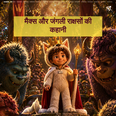
मैक्स और जंगली राक्षसों की
कहानी