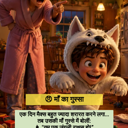
😠 माँ का गुस्सा
एक दिन मैक्स बहुत ज्यादा शरारत करने लगा…
तब उसकी माँ गुस्से में बोलीं:
👩 "तुम एक जंगली राक्षस हो!”