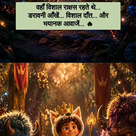
वहाँ विशाल राक्षस रहते थे…
डरावनी आँखें… विशाल दाँत… और
भयानक आवाजें… 🔥
Opening
https://amoralstories.com/hi/max-aur-jangli-rakshason-ki-kahani/