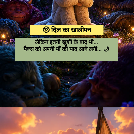
🥺 दिल का खालीपन
लेकिन इतनी खुशी के बाद भी…
मैक्स को अपनी माँ की याद आने लगी… 🌙
Opening
https://amoralstories.com/hi/max-aur-jangli-rakshason-ki-kahani/