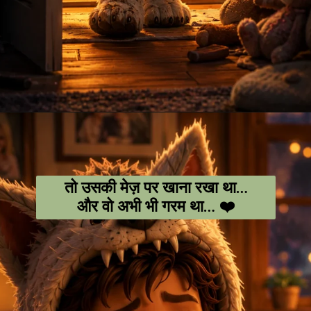
Opening
https://amoralstories.com/hi/max-aur-jangli-rakshason-ki-kahani/
तो उसकी मेज़ पर खाना रखा था…
और वो अभी भी गरम था… ❤️