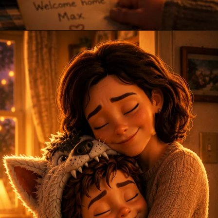
Opening
https://amoralstories.com/hi/max-aur-jangli-rakshason-ki-kahani/