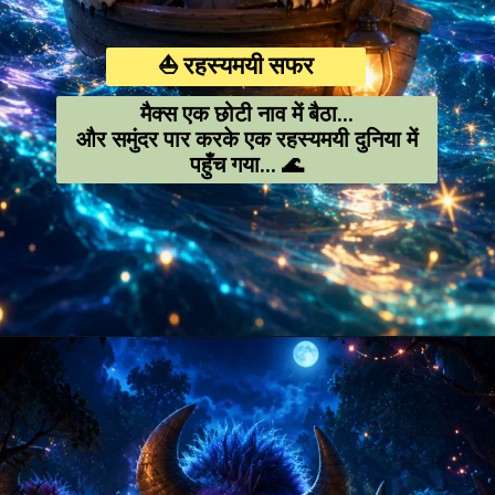
⛵ रहस्यमयी सफर
मैक्स एक छोटी नाव में बैठा…
और समुंदर पार करके एक रहस्यमयी दुनिया में
पहुँच गया… 🌊
Opening
https://amoralstories.com/hi/max-aur-jangli-rakshason-ki-kahani/