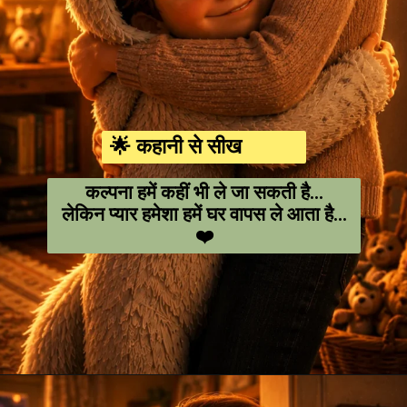
🌟 कहानी से सीख
कल्पना हमें कहीं भी ले जा सकती है…
लेकिन प्यार हमेशा हमें घर वापस ले आता है…
❤️
Opening
https://amoralstories.com/hi/max-aur-jangli-rakshason-ki-kahani/