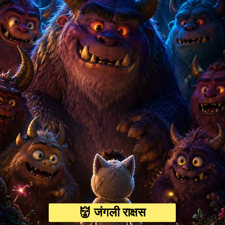
👹 जंगली राक्षस