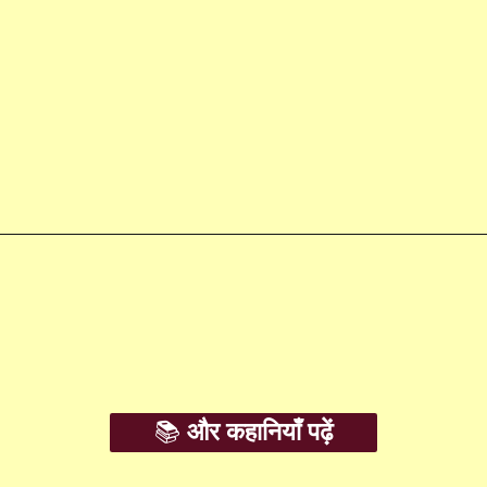
Opening
https://amoralstories.com/hi/
📚
और कहानियाँ पढ़ें