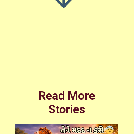
Opening
https://amoralstories.com/guj/suraj-ane-pavan-ni-varta-in-gujarati/
Read More
Stories