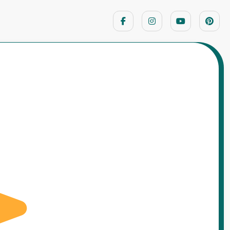
Home
નૈતિક વાર્તાઓ
અદૃશ્ય માણસની વાર્તા બાળકો માટે