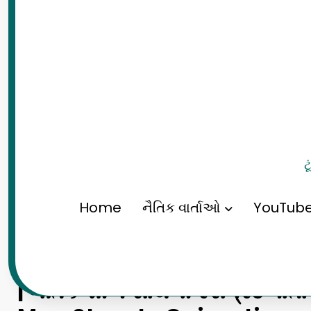
ટ
Home
નૈતિક વાર્તાઓ
YouTub
| નૈતિક શીખ સાથેની રસપ્રદ વાર્તા