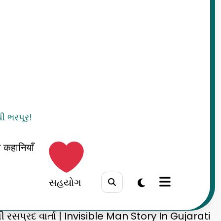
થી ભરપૂર!
दी कहानियाँ
સહયોગ
ી રસપ્રદ વાર્તા | Invisible Man Story In Gujarati