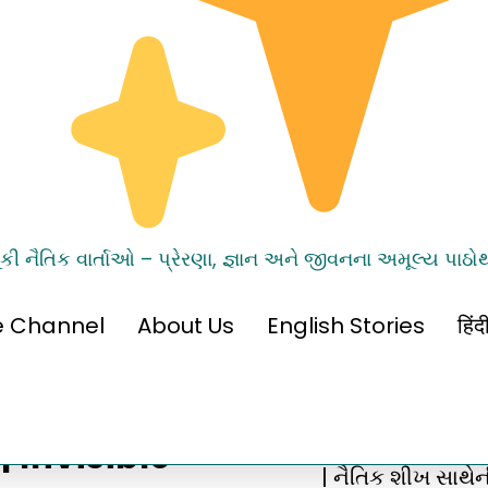
ૂંકી નૈતિક વાર્તાઓ – પ્રેરણા, જ્ઞાન અને જીવનના અમૂલ્ય પાઠો
e Channel
About Us
English Stories
हिं
 | Invisible
| નૈતિક શીખ સાથેન