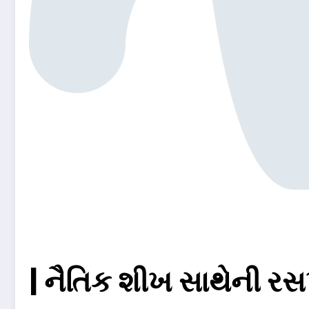
| નૈતિક શીખ સાથેની રસ