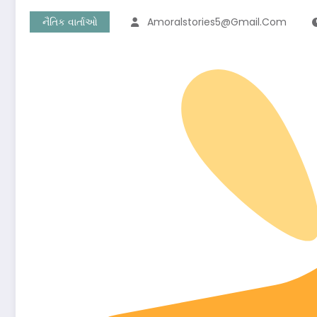
નૈતિક વાર્તાઓ
Amoralstories5@gmail.com