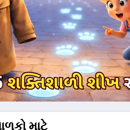
ાળકો માટે