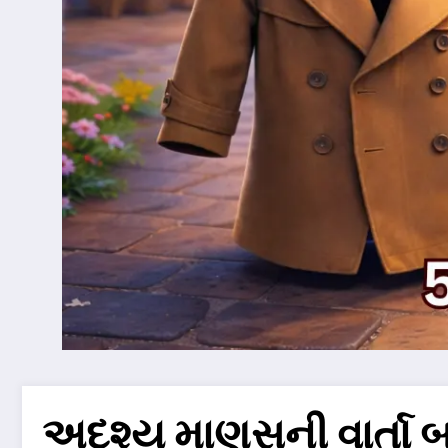
અદૃશ્ય માણસની વાર્તા બ