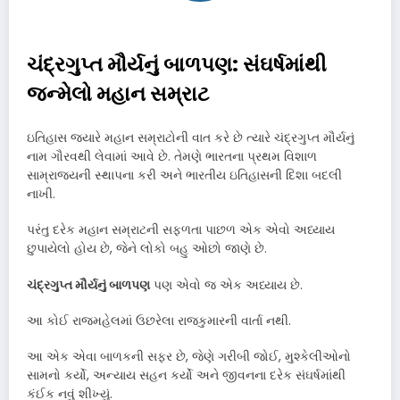
ચંદ્રગુપ્ત મૌર્યનું બાળપણ: સંઘર્ષમાંથી
જન્મેલો મહાન સમ્રાટ
ઇતિહાસ જ્યારે મહાન સમ્રાટોની વાત કરે છે ત્યારે ચંદ્રગુપ્ત મૌર્યનું
નામ ગૌરવથી લેવામાં આવે છે. તેમણે ભારતના પ્રથમ વિશાળ
સામ્રાજ્યની સ્થાપના કરી અને ભારતીય ઇતિહાસની દિશા બદલી
નાખી.
પરંતુ દરેક મહાન સમ્રાટની સફળતા પાછળ એક એવો અધ્યાય
છુપાયેલો હોય છે, જેને લોકો બહુ ઓછો જાણે છે.
ચંદ્રગુપ્ત મૌર્યનું બાળપણ
પણ એવો જ એક અધ્યાય છે.
આ કોઈ રાજમહેલમાં ઉછરેલા રાજકુમારની વાર્તા નથી.
આ એક એવા બાળકની સફર છે, જેણે ગરીબી જોઈ, મુશ્કેલીઓનો
સામનો કર્યો, અન્યાય સહન કર્યો અને જીવનના દરેક સંઘર્ષમાંથી
કંઈક નવું શીખ્યું.