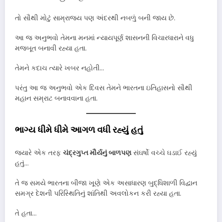
તો સૌથી મોટું સામ્રાજ્ય પણ અંદરથી નબળું બની જાય છે.
આ જ અનુભવો તેમના મનમાં ન્યાયપૂર્ણ શાસનની વિચારધારાને વધુ
મજબૂત બનાવી રહ્યા હતા.
તેમને કદાચ ત્યારે ખબર નહોતી…
પરંતુ આ જ અનુભવો એક દિવસ તેમને ભારતના ઇતિહાસનો સૌથી
મહાન સમ્રાટ બનાવવાના હતા.
ભાગ્ય ધીમે ધીમે આગળ વધી રહ્યું હતું
જ્યારે એક તરફ
ચંદ્રગુપ્ત મૌર્યનું બાળપણ
સંઘર્ષો વચ્ચે ઘડાઈ રહ્યું
હતું…
તે જ સમયે ભારતના બીજા ખૂણે એક અસાધારણ બુદ્ધિશાળી વિદ્વાન
સમગ્ર દેશની પરિસ્થિતિનું શાંતિથી અવલોકન કરી રહ્યા હતા.
તે હતા…