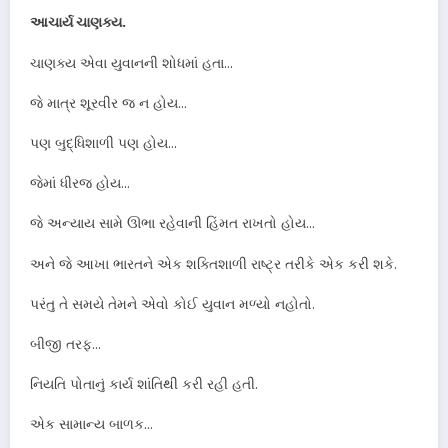
આચાર્ય ચાણક્ય.
ચાણક્ય એવા યુવાનની શોધમાં હતા…
જે માત્ર શૂરવીર જ ન હોય…
પણ બુદ્ધિશાળી પણ હોય…
જેમાં ધીરજ હોય…
જે અન્યાય સામે ઊભા રહેવાની હિંમત રાખતો હોય…
અને જે આખા ભારતને એક શક્તિશાળી રાષ્ટ્ર તરીકે એક કરી શકે.
પરંતુ તે સમયે તેમને એવો કોઈ યુવાન મળ્યો નહોતો.
બીજી તરફ…
નિયતિ પોતાનું કાર્ય શાંતિથી કરી રહી હતી.
એક સામાન્ય બાળક…