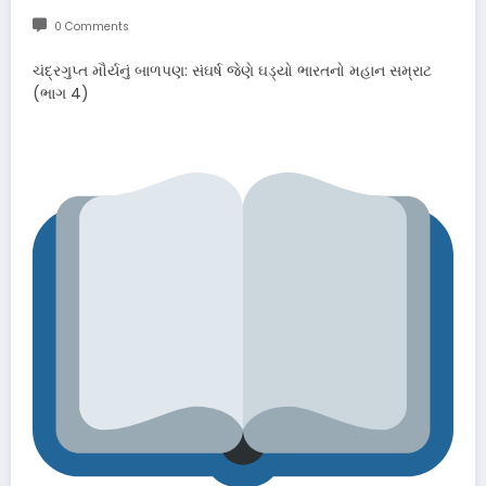
0 Comments
ચંદ્રગુપ્ત મૌર્યનું બાળપણ: સંઘર્ષ જેણે ઘડ્યો ભારતનો મહાન સમ્રાટ
(ભાગ 4)