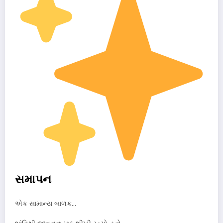
સમાપન
એક સામાન્ય બાળક…