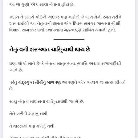
આ જ ગુણો એક સાચા નેતાના હોય છે.
કદાચ તે સમયે કોઈને અંદાજ પણ નહોતો કે બાળકોની રમત તરીકે
શરૂ થયેલી આ નેતૃત્વની ક્ષમતા એક દિવસ સમગ્ર ભારતના સૌથી
વિશાળ સામ્રાજ્યની સ્થાપનામાં મહત્વપૂર્ણ સાબિત થવાની હતી.
નેતૃત્વની શરૂઆત ચારિત્ર્યથી થાય છે
ઘણા લોકો માને છે કે નેતૃત્વ માત્ર સત્તા, સંપત્તિ અથવા રાજગાદીથી
આવે છે.
પરંતુ
ચંદ્રગુપ્ત મૌર્યનું બાળપણ
આપણને એક અલગ જ સત્ય શીખવે
છે.
સાચું નેતૃત્વ માણસના ચારિત્ર્યમાંથી જન્મે છે.
તેને ખરીદી શકાતું નથી.
તે વારસામાં પણ મળતું નથી.