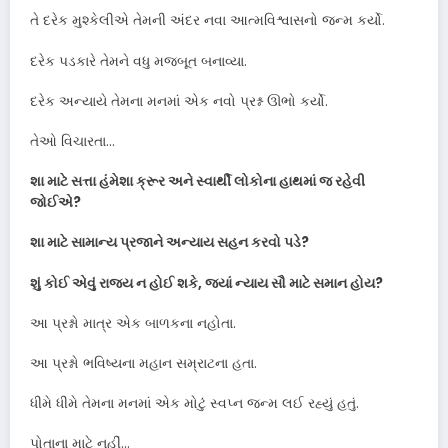
તે દરેક મુશ્કેલીએ તેમની અંદર નવા આત્મવિશ્વાસનો જન્મ કર્યો.
દરેક પડકારે તેમને વધુ મજબૂત બનાવ્યા.
દરેક અન્યાયે તેમના મનમાં એક નવો પ્રશ્ન ઊભો કર્યો.
તેઓ વિચારતા…
શા માટે સત્તા હંમેશા ક્રૂર અને સ્વાર્થી લોકોના હાથમાં જ રહેવી
જોઈએ?
શા માટે સામાન્ય પ્રજાને અન્યાય સહન કરવો પડે?
શું કોઈ એવું રાજ્ય ન હોઈ શકે, જ્યાં ન્યાય સૌ માટે સમાન હોય?
આ પ્રશ્નો માત્ર એક બાળકના નહોતા.
આ પ્રશ્નો ભવિષ્યના મહાન સમ્રાટના હતા.
ધીમે ધીમે તેમના મનમાં એક મોટું સ્વપ્ન જન્મ લઈ રહ્યું હતું.
પોતાના માટે નહીં…