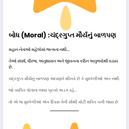
બોધ (Moral) :ચંદ્રગુપ્ત મૌર્યનું બાળપણ
મહાન નેતાઓ મહેલોમાં જન્મતા નથી…
તેઓ સંઘર્ષ, ધીરજ, અનુશાસન અને જીવનના કઠિન અનુભવોથી ઘડાય
છે.
ચંદ્રગુપ્ત મૌર્યનું બાળપણ આપણને શીખવે છે કે મુશ્કેલીઓ અંત નથી.
જો વ્યક્તિ પોતાના લક્ષ્ય પ્રત્યે અડગ રહે…
તો એ જ મુશ્કેલીઓ એક દિવસ તેની સૌથી મોટી શક્તિ બની જાય છે.