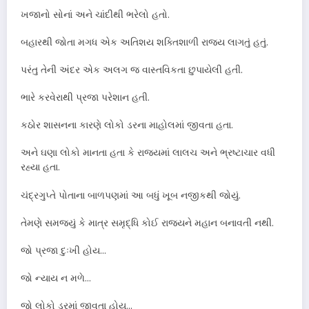
ખજાનો સોનાં અને ચાંદીથી ભરેલો હતો.
બહારથી જોતા મગધ એક અતિશય શક્તિશાળી રાજ્ય લાગતું હતું.
પરંતુ તેની અંદર એક અલગ જ વાસ્તવિકતા છુપાયેલી હતી.
ભારે કરવેરાથી પ્રજા પરેશાન હતી.
કઠોર શાસનના કારણે લોકો ડરના માહોલમાં જીવતા હતા.
અને ઘણા લોકો માનતા હતા કે રાજ્યમાં લાલચ અને ભ્રષ્ટાચાર વધી
રહ્યા હતા.
ચંદ્રગુપ્તે પોતાના બાળપણમાં આ બધું ખૂબ નજીકથી જોયું.
તેમણે સમજ્યું કે માત્ર સમૃદ્ધિ કોઈ રાજ્યને મહાન બનાવતી નથી.
જો પ્રજા દુઃખી હોય…
જો ન્યાય ન મળે…
જો લોકો ડરમાં જીવતા હોય…