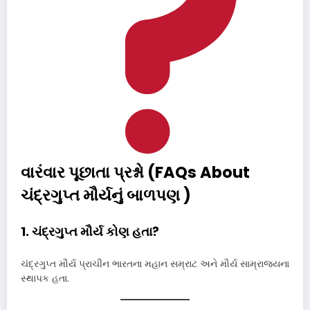
વારંવાર પૂછાતા પ્રશ્નો (FAQs About
ચંદ્રગુપ્ત મૌર્યનું બાળપણ )
1. ચંદ્રગુપ્ત મૌર્ય કોણ હતા?
ચંદ્રગુપ્ત મૌર્ય પ્રાચીન ભારતના મહાન સમ્રાટ અને મૌર્ય સામ્રાજ્યના
સ્થાપક હતા.