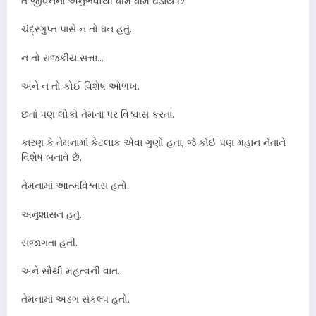
તે જીવનના અનુભવોથી ધીમે ધીમે ઘડાય છે.
ચંદ્રગુપ્ત પાસે ન તો ધન હતું…
ન તો રાજકીય સત્તા…
અને ન તો કોઈ વિશેષ ઓળખ.
છતાં પણ લોકો તેમના પર વિશ્વાસ કરતા.
કારણ કે તેમનામાં કેટલાક એવા ગુણો હતા, જે કોઈ પણ મહાન નેતાને
વિશેષ બનાવે છે.
તેમનામાં આત્મવિશ્વાસ હતો.
અનુશાસન હતું.
સજાગતા હતી.
અને સૌથી મહત્વની વાત…
તેમનામાં અડગ સંકલ્પ હતો.