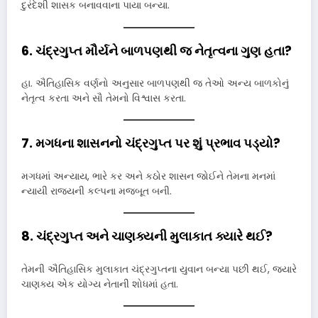
દુરંદેશી શાસક બનાવવાના પાયા બન્યા.
6. ચંદ્રગુપ્ત મૌર્યને બાળપણથી જ નેતૃત્વના ગુણ હતા?
હા. ઐતિહાસિક વર્ણનો અનુસાર બાળપણથી જ તેઓ અન્ય બાળકોનું
નેતૃત્વ કરતા અને સૌ તેમનો વિશ્વાસ કરતા.
7. મગધના શાસનનો ચંદ્રગુપ્ત પર શું પ્રભાવ પડ્યો?
મગધમાં અન્યાય, ભારે કર અને કઠોર શાસન જોઈને તેમના મનમાં
ન્યાયી રાજ્યની કલ્પના મજબૂત બની.
8. ચંદ્રગુપ્ત અને ચાણક્યની મુલાકાત ક્યારે થઈ?
તેમની ઐતિહાસિક મુલાકાત ચંદ્રગુપ્તના યુવાન બન્યા પછી થઈ, જ્યારે
ચાણક્ય એક યોગ્ય નેતાની શોધમાં હતા.