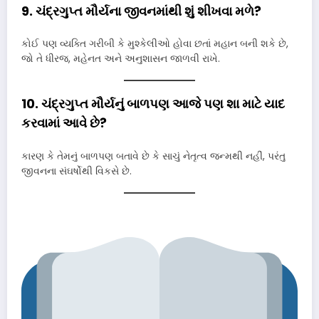
9. ચંદ્રગુપ્ત મૌર્યના જીવનમાંથી શું શીખવા મળે?
કોઈ પણ વ્યક્તિ ગરીબી કે મુશ્કેલીઓ હોવા છતાં મહાન બની શકે છે,
જો તે ધીરજ, મહેનત અને અનુશાસન જાળવી રાખે.
10. ચંદ્રગુપ્ત મૌર્યનું બાળપણ આજે પણ શા માટે યાદ
કરવામાં આવે છે?
કારણ કે તેમનું બાળપણ બતાવે છે કે સાચું નેતૃત્વ જન્મથી નહીં, પરંતુ
જીવનના સંઘર્ષોથી વિકસે છે.