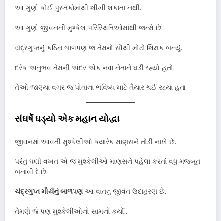
આ ગુણો કોઈ પુસ્તકોમાંથી શીખી શકાતા નથી.
આ ગુણો જીવનની મુશ્કેલ પરિસ્થિતિઓમાંથી જન્મે છે.
ચંદ્રગુપ્તનું કઠિન બાળપણ જ તેમનો સૌથી મોટો શિક્ષક બન્યું.
દરેક અનુભવ તેમની અંદર એક નવા નેતાને ઘડી રહ્યો હતો.
તેઓ જાણ્યા વગર જ પોતાના ભવિષ્ય માટે તૈયાર થઈ રહ્યા હતા.
સંઘર્ષે ઘડ્યો એક મહાન યોદ્ધા
જીવનમાં આવતી મુશ્કેલીઓ ક્યારેક માણસને તોડી નાખે છે.
પરંતુ ઘણી વખત એ જ મુશ્કેલીઓ માણસને પહેલા કરતાં વધુ મજબૂત
બનાવી દે છે.
ચંદ્રગુપ્ત મૌર્યનું બાળપણ
આ વાતનું જીવંત ઉદાહરણ છે.
તેમણે જે પણ મુશ્કેલીઓનો સામનો કર્યો…