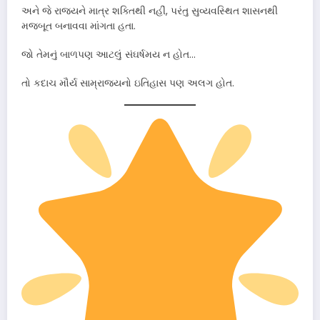
અને જે રાજ્યને માત્ર શક્તિથી નહીં, પરંતુ સુવ્યવસ્થિત શાસનથી
મજબૂત બનાવવા માંગતા હતા.
જો તેમનું બાળપણ આટલું સંઘર્ષમય ન હોત…
તો કદાચ મૌર્ય સામ્રાજ્યનો ઇતિહાસ પણ અલગ હોત.