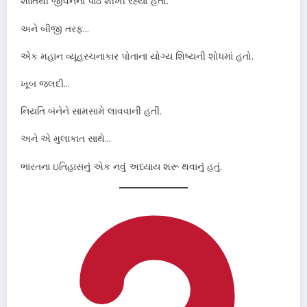
શાંતિથી જીવનના પાઠ શીખી રહ્યો હતો.
અને બીજી તરફ…
એક મહાન વ્યૂહરચનાકાર પોતાના યોગ્ય શિષ્યની શોધમાં હતો.
ખૂબ જલદી…
નિયતિ બંનેને સામસામે લાવવાની હતી.
અને એ મુલાકાત સાથે…
ભારતના ઇતિહાસનું એક નવું અધ્યાય શરૂ થવાનું હતું.