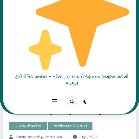
ટૂંકી નૈતિક વાર્તાઓ – પ્રેરણા, જ્ઞાન અને જીવનના અમૂલ્ય પાઠોથી
ચંદ્રગુપ્ત મૌર્યનું બાળપણ:
ભરપૂર!
સંઘર્ષ જેણે ઘડ્યો ભારતનો
મહાન સમ્રાટ (ભાગ 4)
ચાણક્યની વાર્તાઓ
ભારતીય જ્ઞાનની વાર્તાઓ
Amoralstories5@gmail.com
July 1, 2026