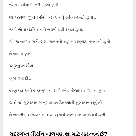
જે ગરીબીમાં ઉછરી રહ્યો હતો…
જે દરરોજ જીવનમાંથી કંઈક નવું શીખી રહ્યો હતો…
અને જેના વ્યક્તિત્વને સંઘર્ષો ઘડી રહ્યા હતા…
એ જ બાળક ભવિષ્યમાં ભારતનો મહાન સમ્રાટ બનવાનો હતો.
તે બાળક હતો…
ચંદ્રગુપ્ત મૌર્ય.
ખૂબ જલદી…
ચાણક્ય અને ચંદ્રગુપ્તના માર્ગ એકબીજાને મળવાના હતા.
અને એ મુલાકાત માત્ર બે વ્યક્તિઓની મુલાકાત નહોતી…
તે ભારતીય ઇતિહાસના નવા યુગની શરૂઆત બનવાની હતી.
ચંદ્રગુપ્ત મૌર્યનું બાળપણ શા માટે મહત્વનું છે?