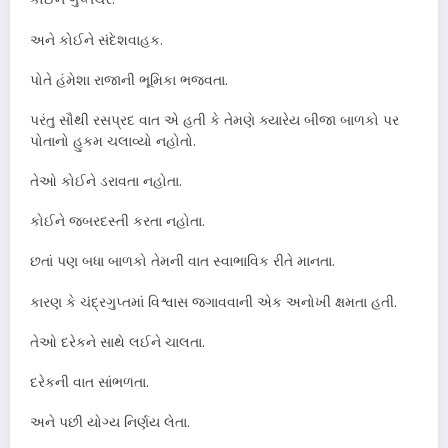
અને કોઈને સંદેશવાહક.
પોતે હંમેશા રાજાની ભૂમિકા ભજવતા.
પરંતુ સૌથી રસપ્રદ વાત એ હતી કે તેમણે ક્યારેય બીજા બાળકો પર
પોતાનો હુકમ ચલાવ્યો નહોતો.
તેઓ કોઈને ડરાવતા નહોતા.
કોઈને જબરદસ્તી કરતા નહોતા.
છતાં પણ બધા બાળકો તેમની વાત સ્વાભાવિક રીતે માનતા.
કારણ કે ચંદ્રગુપ્તમાં વિશ્વાસ જગાવવાની એક અનોખી ક્ષમતા હતી.
તેઓ દરેકને સાથે લઈને ચાલતા.
દરેકની વાત સાંભળતા.
અને પછી યોગ્ય નિર્ણય લેતા.