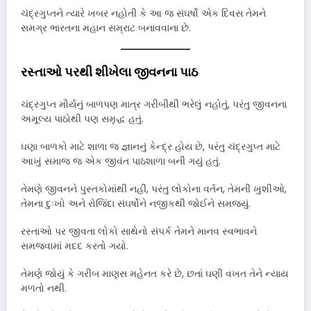
ચંદ્રગુપ્તને ત્યારે ખબર નહોતી કે આ જ સંઘર્ષો એક દિવસ તેમને
સમગ્ર ભારતના મહાન સમ્રાટ બનાવવાના છે.
રસ્તાઓ પરથી શીખેલા જીવનના પાઠ
ચંદ્રગુપ્ત મૌર્યનું બાળપણ માત્ર ગરીબીથી ભરેલું નહોતું, પરંતુ જીવનના
અમૂલ્ય પાઠોથી પણ સમૃદ્ધ હતું.
ઘણા બાળકો માટે શાળા જ જ્ઞાનનું કેન્દ્ર હોય છે, પરંતુ ચંદ્રગુપ્ત માટે
આખું સમાજ જ એક જીવંત પાઠશાળા બની ગયું હતું.
તેમણે જીવનને પુસ્તકોમાંથી નહીં, પરંતુ લોકોના વર્તન, તેમની ખુશીઓ,
તેમના દુઃખો અને રોજિંદા સંઘર્ષોને નજીકથી જોઈને સમજ્યું.
રસ્તાઓ પર જીવતા લોકો સાથેનો સંપર્ક તેમને માનવ સ્વભાવને
સમજવામાં મદદ કરતો ગયો.
તેમણે જોયું કે ગરીબ માણસ મહેનત કરે છે, છતાં ઘણી વખત તેને ન્યાય
મળતો નથી.