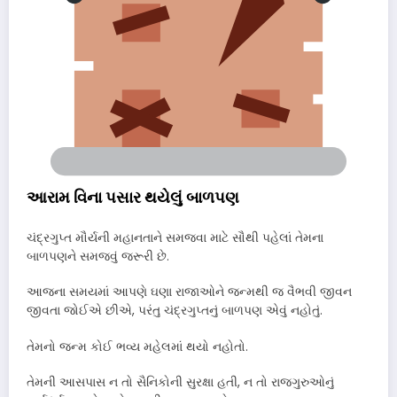
આરામ વિના પસાર થયેલું બાળપણ
ચંદ્રગુપ્ત મૌર્યની મહાનતાને સમજવા માટે સૌથી પહેલાં તેમના
બાળપણને સમજવું જરૂરી છે.
આજના સમયમાં આપણે ઘણા રાજાઓને જન્મથી જ વૈભવી જીવન
જીવતા જોઈએ છીએ, પરંતુ ચંદ્રગુપ્તનું બાળપણ એવું નહોતું.
તેમનો જન્મ કોઈ ભવ્ય મહેલમાં થયો નહોતો.
તેમની આસપાસ ન તો સૈનિકોની સુરક્ષા હતી, ન તો રાજગુરુઓનું