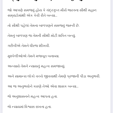
જો આપણે સમજવું હોય કે ચંદ્રગુપ્ત મૌર્ય ભારતના સૌથી મહાન
સમ્રાટોમાંથી એક કેવી રીતે બન્યા…
તો સૌથી પહેલાં તેમના બાળપણને સમજવું જરૂરી છે.
તેમનું બાળપણ જ તેમની સૌથી મોટી શક્તિ બન્યું.
ગરીબીએ તેમને ધીરજ શીખવી.
મુશ્કેલીઓએ તેમને મજબૂત બનાવ્યા.
અન્યાયે તેમને ન્યાયનું મહત્વ સમજાવ્યું.
અને સામાન્ય લોકો વચ્ચે જીવવાથી તેમણે પ્રજાની પીડા અનુભવી.
આ જ અનુભવોને કારણે તેઓ એવા શાસક બન્યા…
જે અનુશાસનને મહત્વ આપતા હતા.
જે ન્યાયમાં વિશ્વાસ રાખતા હતા.