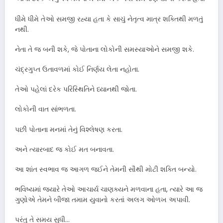
ધીમે ધીમે તેઓ સમજી રહ્યા હતા કે સાચું નેતૃત્વ માત્ર શક્તિથી મળતું
નથી.
નેતા તે જ બની શકે, જે પોતાના લોકોની સમસ્યાઓને સમજી શકે.
ચંદ્રગુપ્ત ઉતાવળમાં કોઈ નિર્ણય લેતા નહોતા.
તેઓ પહેલાં દરેક પરિસ્થિતિને ધ્યાનથી જોતા.
લોકોની વાત સાંભળતા.
પછી પોતાના મનમાં તેનું વિશ્લેષણ કરતા.
અને ત્યારબાદ જ કોઈ મત બનાવતા.
આ શાંત સ્વભાવ જ આગળ જઈને તેમની સૌથી મોટી શક્તિ બન્યો.
ભવિષ્યમાં જ્યારે તેઓ આચાર્ય ચાણક્યને મળવાના હતા, ત્યારે આ જ
ગુણોએ તેમને બીજા તમામ યુવાનો કરતાં અલગ ઓળખ અપાવી.
પરંતુ તે સમય સુધી…