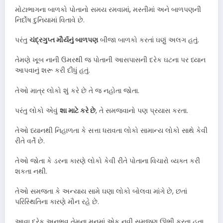
મોટાભાગના બાળકો પોતાનો સમય રમવામાં, મસ્તીમાં અને બાળપણની
નિર્દોષ દુનિયામાં વિતાવે છે.
પરંતુ
ચંદ્રગુપ્ત મૌર્યનું બાળપણ
બીજા બાળકો કરતાં ઘણું અલગ હતું.
તેમણે ખૂબ નાની ઉંમરથી જ પોતાની આસપાસની દરેક ઘટના પર ધ્યાન
આપવાનું શરૂ કરી દીધું હતું.
તેઓ માત્ર લોકો શું કરે છે તે જ નહોતા જોતા.
પરંતુ લોકો એવું
શા માટે કરે છે
, તે સમજવાનો પણ પ્રયાસ કરતા.
તેઓ ધ્યાનથી નિહાળતા કે સત્તા ધરાવતા લોકો સામાન્ય લોકો સાથે કેવી
રીતે વર્તે છે.
તેઓ જોતા કે ડરના કારણે લોકો કેવી રીતે પોતાના વિચારો વ્યક્ત કરી
શકતા નથી.
તેઓ સમજતા કે અન્યાય સામે ઘણા લોકો બોલવા માંગે છે, છતાં
પરિસ્થિતિના કારણે મૌન રહે છે.
આવા દરેક અનુભવ તેમના મનમાં એક નવી સમજણ ઊભી કરતા હતા.