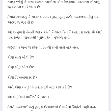
તેમણે જોયું કે સત્તા ધરાવતા લોકોના એક નિર્ણયથી સામાન્ય લોકોનું
જીવન બદલાઈ જાય છે.
તેમણે સમજ્યું કે માત્ર બળવાન હોવું પૂરતું નથી, સમજદાર હોવું પણ
એટલું જ જરૂરી છે.
આ અનુભવો તેમની અંદર એવી વિચારશક્તિ વિકસાવતા ગયા, જે કોઈ
પણ રાજવી શિક્ષણથી પ્રાપ્ત થવી મુશ્કેલ હતી.
ચંદ્રગુપ્ત ખૂબ જ ધ્યાનપૂર્વક લોકોની વાતો સાંભળતા.
કોણ સાચું બોલે છે?
કોણ ખોટું બોલે છે?
કોણ વિશ્વાસપાત્ર છે?
અને કોણ માત્ર પોતાના સ્વાર્થ માટે કામ કરે છે?
આ બધું તેઓ શાંતિથી નિહાળતા.
તેમને સમજાઈ ગયું હતું કે ઉતાવળમાં લેવાયેલા નિર્ણયો ઘણી વખત