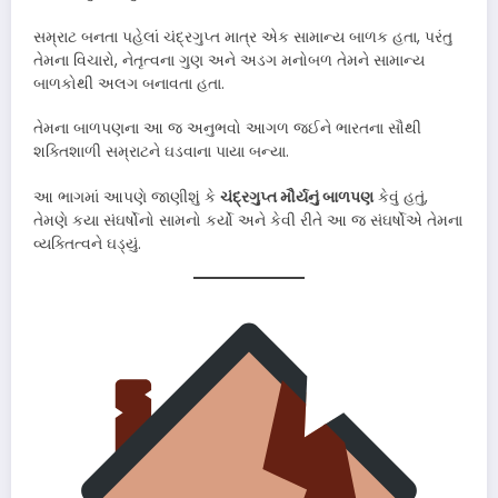
સમ્રાટ બનતા પહેલાં ચંદ્રગુપ્ત માત્ર એક સામાન્ય બાળક હતા, પરંતુ
તેમના વિચારો, નેતૃત્વના ગુણ અને અડગ મનોબળ તેમને સામાન્ય
બાળકોથી અલગ બનાવતા હતા.
તેમના બાળપણના આ જ અનુભવો આગળ જઈને ભારતના સૌથી
શક્તિશાળી સમ્રાટને ઘડવાના પાયા બન્યા.
આ ભાગમાં આપણે જાણીશું કે
ચંદ્રગુપ્ત મૌર્યનું બાળપણ
કેવું હતું,
તેમણે કયા સંઘર્ષોનો સામનો કર્યો અને કેવી રીતે આ જ સંઘર્ષોએ તેમના
વ્યક્તિત્વને ઘડ્યું.