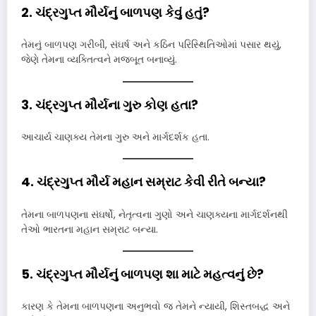
2. ચંદ્રગુપ્ત મૌર્યનું બાળપણ કેવું હતું?
તેમનું બાળપણ ગરીબી, સંઘર્ષ અને કઠિન પરિસ્થિતિઓમાં પસાર થયું,
જેણે તેમના વ્યક્તિત્વને મજબૂત બનાવ્યું.
3. ચંદ્રગુપ્ત મૌર્યના ગુરુ કોણ હતા?
આચાર્ય ચાણક્ય તેમના ગુરુ અને માર્ગદર્શક હતા.
4. ચંદ્રગુપ્ત મૌર્ય મહાન સમ્રાટ કેવી રીતે બન્યા?
તેમના બાળપણના સંઘર્ષો, નેતૃત્વના ગુણો અને ચાણક્યના માર્ગદર્શનથી
તેઓ ભારતના મહાન સમ્રાટ બન્યા.
5. ચંદ્રગુપ્ત મૌર્યનું બાળપણ શા માટે મહત્વનું છે?
કારણ કે તેમના બાળપણના અનુભવો જ તેમને ન્યાયી, શિસ્તબદ્ધ અને