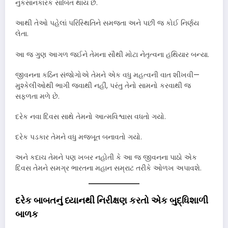
નુકસાનકારક સાબિત થાય છે.
આથી તેઓ પહેલાં પરિસ્થિતિને સમજતા અને પછી જ કોઈ નિર્ણય
લેતા.
આ જ ગુણ આગળ જઈને તેમના સૌથી મોટા નેતૃત્વના હથિયાર બન્યા.
જીવનના કઠિન સંજોગોએ તેમને એક વધુ મહત્વની વાત શીખવી—
મુશ્કેલીઓથી ભાગી જવાથી નહીં, પરંતુ તેનો સામનો કરવાથી જ
સફળતા મળે છે.
દરેક નવા દિવસ સાથે તેમનો આત્મવિશ્વાસ વધતો ગયો.
દરેક પડકાર તેમને વધુ મજબૂત બનાવતો ગયો.
અને કદાચ તેમને પણ ખબર નહોતી કે આ જ જીવનના પાઠો એક
દિવસ તેમને સમગ્ર ભારતના મહાન સમ્રાટ તરીકે ઓળખ અપાવશે.
દરેક બાબતનું ધ્યાનથી નિરીક્ષણ કરતો એક બુદ્ધિશાળી
બાળક