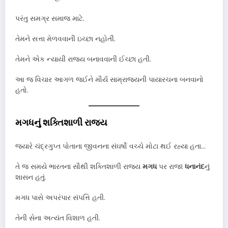
પરંતુ સમગ્ર સમાજ માટે.
તેમને સત્તા મેળવવાની ઇચ્છા નહોતી.
તેમને એક ન્યાયી રાજ્ય બનાવવાની ઈચ્છા હતી.
આ જ વિચાર આગળ જઈને મૌર્ય સામ્રાજ્યની પાયારચના બનવાનો
હતો.
મગધનું શક્તિશાળી રાજ્ય
જ્યારે ચંદ્રગુપ્ત પોતાના જીવનના સંઘર્ષો વચ્ચે મોટા થઈ રહ્યા હતા…
તે જ સમયે ભારતના સૌથી શક્તિશાળી રાજ્ય
મગધ
પર રાજા
ધનાનંદ
નું
શાસન હતું.
મગધ પાસે અપરંપાર સંપત્તિ હતી.
તેની સેના અત્યંત વિશાળ હતી.