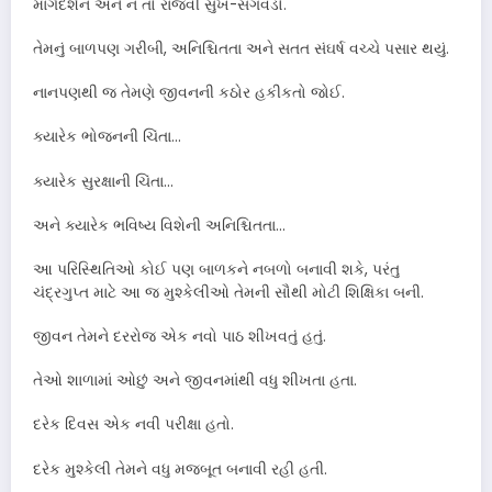
માર્ગદર્શન અને ન તો રાજવી સુખ-સગવડો.
તેમનું બાળપણ ગરીબી, અનિશ્ચિતતા અને સતત સંઘર્ષ વચ્ચે પસાર થયું.
નાનપણથી જ તેમણે જીવનની કઠોર હકીકતો જોઈ.
ક્યારેક ભોજનની ચિંતા…
ક્યારેક સુરક્ષાની ચિંતા…
અને ક્યારેક ભવિષ્ય વિશેની અનિશ્ચિતતા…
આ પરિસ્થિતિઓ કોઈ પણ બાળકને નબળો બનાવી શકે, પરંતુ
ચંદ્રગુપ્ત માટે આ જ મુશ્કેલીઓ તેમની સૌથી મોટી શિક્ષિકા બની.
જીવન તેમને દરરોજ એક નવો પાઠ શીખવતું હતું.
તેઓ શાળામાં ઓછું અને જીવનમાંથી વધુ શીખતા હતા.
દરેક દિવસ એક નવી પરીક્ષા હતો.
દરેક મુશ્કેલી તેમને વધુ મજબૂત બનાવી રહી હતી.