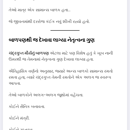
તેઓ માત્ર એક સામાન્ય બાળક હતા…
જે જીવનમાંથી દરરોજ કંઈક નવું શીખી રહ્યો હતો.
બાળપણથી જ દેખાવા લાગ્યા નેતૃત્વના ગુણ
ચંદ્રગુપ્ત મૌર્યનું બાળપણ
એટલા માટે પણ વિશેષ હતું કે ખૂબ નાની
ઉંમરથી જ તેમનામાં નેતૃત્વના ગુણ દેખાવા લાગ્યા હતા.
ઐતિહાસિક વર્ણનો અનુસાર, જ્યારે અન્ય બાળકો સામાન્ય રમતો
રમતા હતા, ત્યારે ચંદ્રગુપ્ત તેમની રમતોને એક અલગ જ સ્વરૂપ
આપતા.
તેઓ બાળકોને અલગ-અલગ જૂથોમાં વહેંચતા.
કોઈને સૈનિક બનાવતા.
કોઈને મંત્રી.
કોઈને ગુપ્તચર.