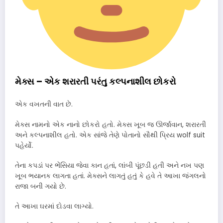
મેક્સ – એક શરારતી પરંતુ કલ્પનાશીલ છોકરો
એક વખતની વાત છે.
મેક્સ નામનો એક નાનો છોકરો હતો. મેક્સ ખૂબ જ ઊર્જાવાન, શરારતી
અને કલ્પનાશીલ હતો. એક સાંજે તેણે પોતાનો સૌથી પ્રિય wolf suit
પહેર્યો.
તેના કપડાં પર ભેંસિયા જેવા કાન હતાં, લાંબી પૂંછડી હતી અને નખ પણ
ખૂબ ભયાનક લાગતા હતાં. મેક્સને લાગતું હતું કે હવે તે આખા જંગલનો
રાજા બની ગયો છે.
તે આખા ઘરમાં દોડવા લાગ્યો.