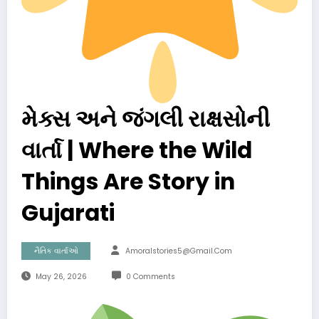
મેક્સ અને જંગલી રાક્ષસોની
વાર્તા | Where the Wild
Things Are Story in
Gujarati
નૈતિક વાર્તાઓ
Amoralstories5@gmail.com
May 26, 2026
0 Comments