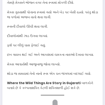
તેમણે મેક્સને ભોજન વગર તેના રૂમમાં મોકલી દીધો.
મેક્સ ગુસ્સાથી પોતાના રૂમમાં ગયો અને બેડ પર બેસી રહ્યો. પરંતુ થોડા
જ પળોમાં અજબ વાતો થવા લાગી.
રૂમની દીવાલો ઊંચી થવા લાગી.
દીવાલોમાંથી ઝાડ ઉગવા લાગ્યાં.
ફર્શ પર લીલું ઘાસ ફેલાઈ ગયું.
છત ગાયબ થઈ ગઈ અને આકાશમાં ચમકતા તારાઓ દેખાવા લાગ્યા.
મેક્સ આશ્ચર્યથી આજુબાજુ જોવા લાગ્યો.
થોડા જ સમયમાં તેનો નાનો રૂમ એક ઘન જંગલમાં બદલાઈ ગયો.
Where the Wild Things Are Story in Gujarati
બાળકોને
બતાવે છે કે કલ્પનાશક્તિ કેટલી શક્તિશાળી હોઈ શકે છે.