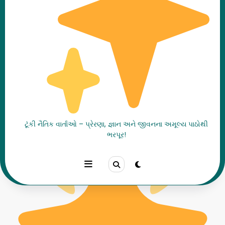
મેક્સ અને જંગલી રાક્ષસોની વાર્તા | Where
the Wild Things Are Story in
Gujarati
ટૂંકી નૈતિક વાર્તાઓ – પ્રેરણા, જ્ઞાન અને જીવનના અમૂલ્ય પાઠોથી
Home
નૈતિક વાર્તાઓ
ભરપૂર!