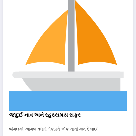
જાદુઈ નાવ અને રહસ્યમય સફર
જંગલમાં આગળ વધતાં મેક્સને એક નાની નાવ દેખાઈ.