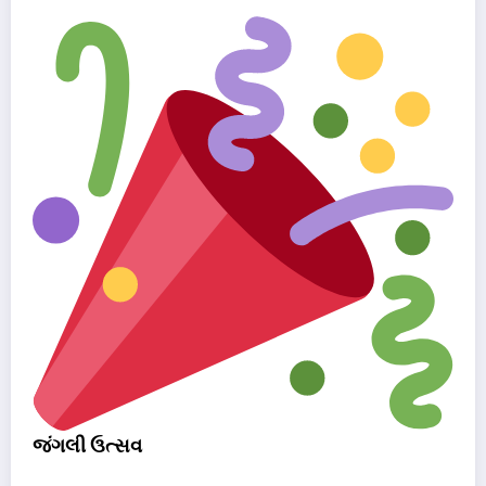
જંગલી ઉત્સવ