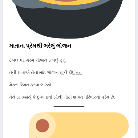
માતાના પ્રેમથી ભરેલું ભોજન
ટેબલ પર ગરમ ભોજન રાખેલું હતું.
તેની માતાએ તેના માટે ભોજન મૂકી દીધું હતું.
મેક્સ સ્મિત કરવા લાગ્યો.
તેને સમજાયું કે દુનિયાની સૌથી મોટી શક્તિ પરિવારનો પ્રેમ છે.