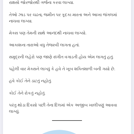
રાક્ષસો જોરજોરથી ગર્જના કરવા લાગ્યા.
તેઓ ઝાડ પર ચઢતા, જમીન પર કૂદકા મારતા અને આખા જંગલમાં
નાચવા લાગ્યા.
મેક્સ પણ તેમની સાથે આનંદથી નાચવા લાગ્યો.
આકાશના તારાઓ વધુ તેજસ્વી લાગતા હતાં.
સમુદ્રની લહેરો પણ જાણે સંગીત વગાડતી હોય એમ લાગતું હતું.
પહેલી વાર મેક્સને લાગ્યું કે હવે તે ખૂબ શક્તિશાળી બની ગયો છે.
હવે કોઈ તેને ડાટતું નહોતું.
કોઈ તેને રોકતું નહોતું.
પરંતુ થોડા દિવસો પછી તેના દિલમાં એક અજીબ ખાલીપણું આવવા
લાગ્યું.