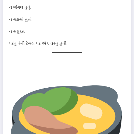
ન જંગલ હતું.
ન રાક્ષસો હતાં.
ન સમુદ્ર.
પરંતુ તેની ટેબલ પર એક વસ્તુ હતી.