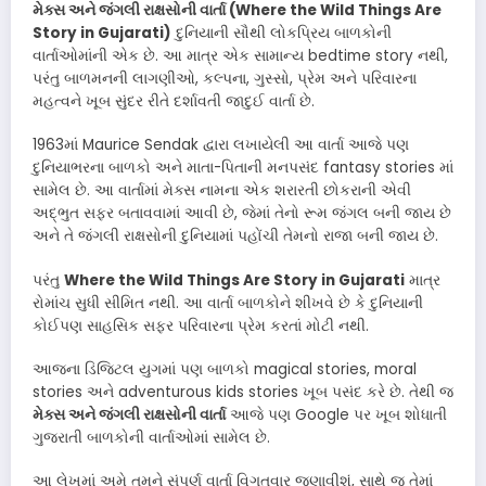
મેક્સ અને જંગલી રાક્ષસોની વાર્તા (Where the Wild Things Are
Story in Gujarati)
દુનિયાની સૌથી લોકપ્રિય બાળકોની
વાર્તાઓમાંની એક છે. આ માત્ર એક સામાન્ય bedtime story નથી,
પરંતુ બાળમનની લાગણીઓ, કલ્પના, ગુસ્સો, પ્રેમ અને પરિવારના
મહત્વને ખૂબ સુંદર રીતે દર્શાવતી જાદુઈ વાર્તા છે.
1963માં Maurice Sendak દ્વારા લખાયેલી આ વાર્તા આજે પણ
દુનિયાભરના બાળકો અને માતા-પિતાની મનપસંદ fantasy stories માં
સામેલ છે. આ વાર્તામાં મેક્સ નામના એક શરારતી છોકરાની એવી
અદ્ભુત સફર બતાવવામાં આવી છે, જેમાં તેનો રૂમ જંગલ બની જાય છે
અને તે જંગલી રાક્ષસોની દુનિયામાં પહોંચી તેમનો રાજા બની જાય છે.
પરંતુ
Where the Wild Things Are Story in Gujarati
માત્ર
રોમાંચ સુધી સીમિત નથી. આ વાર્તા બાળકોને શીખવે છે કે દુનિયાની
કોઈપણ સાહસિક સફર પરિવારના પ્રેમ કરતાં મોટી નથી.
આજના ડિજિટલ યુગમાં પણ બાળકો magical stories, moral
stories અને adventurous kids stories ખૂબ પસંદ કરે છે. તેથી જ
મેક્સ અને જંગલી રાક્ષસોની વાર્તા
આજે પણ Google પર ખૂબ શોધાતી
ગુજરાતી બાળકોની વાર્તાઓમાં સામેલ છે.
આ લેખમાં અમે તમને સંપૂર્ણ વાર્તા વિગતવાર જણાવીશું, સાથે જ તેમાં