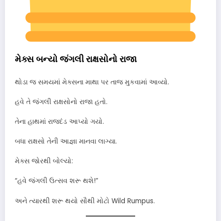
મેક્સ બન્યો જંગલી રાક્ષસોનો રાજા
થોડા જ સમયમાં મેક્સના માથા પર તાજ મુકવામાં આવ્યો.
હવે તે જંગલી રાક્ષસોનો રાજા હતો.
તેના હાથમાં રાજદંડ આપ્યો ગયો.
બધા રાક્ષસો તેની આજ્ઞા માનવા લાગ્યા.
મેક્સ જોરથી બોલ્યો:
“હવે જંગલી ઉત્સવ શરૂ થશે!”
અને ત્યારથી શરૂ થયો સૌથી મોટો Wild Rumpus.