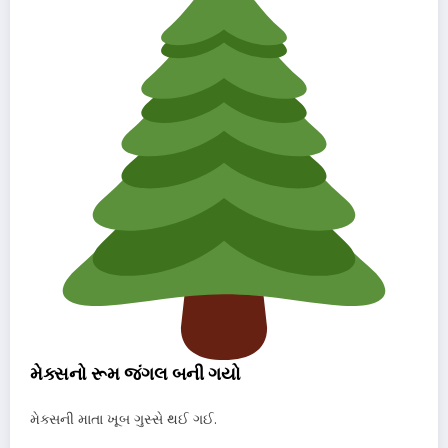
મેક્સનો રૂમ જંગલ બની ગયો
મેક્સની માતા ખૂબ ગુસ્સે થઈ ગઈ.