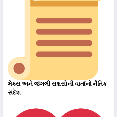
મેક્સ અને જંગલી રાક્ષસોની વાર્તાનો નૈતિક
સંદેશ