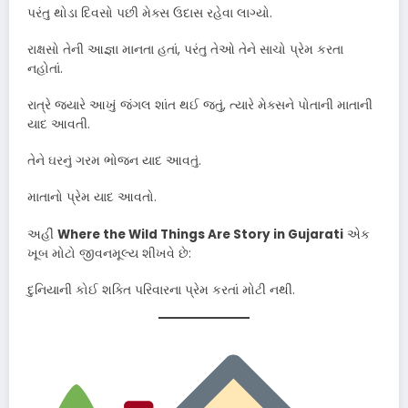
પરંતુ થોડા દિવસો પછી મેક્સ ઉદાસ રહેવા લાગ્યો.
રાક્ષસો તેની આજ્ઞા માનતા હતાં, પરંતુ તેઓ તેને સાચો પ્રેમ કરતા
નહોતાં.
રાત્રે જ્યારે આખું જંગલ શાંત થઈ જતું, ત્યારે મેક્સને પોતાની માતાની
યાદ આવતી.
તેને ઘરનું ગરમ ભોજન યાદ આવતું.
માતાનો પ્રેમ યાદ આવતો.
અહીં
Where the Wild Things Are Story in Gujarati
એક
ખૂબ મોટો જીવનમૂલ્ય શીખવે છે:
દુનિયાની કોઈ શક્તિ પરિવારના પ્રેમ કરતાં મોટી નથી.