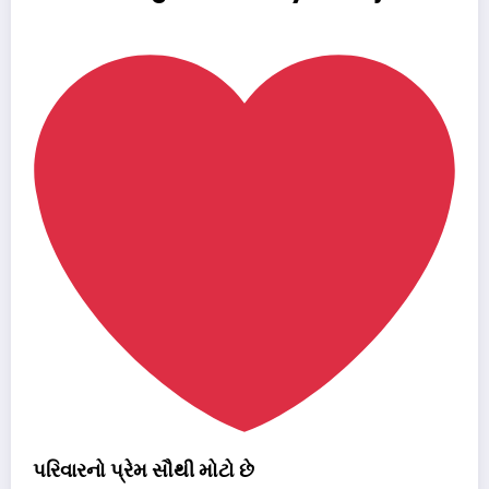
પરિવારનો પ્રેમ સૌથી મોટો છે