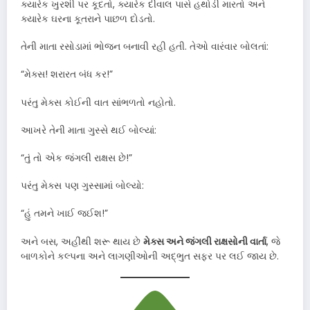
ક્યારેક ખુરશી પર કૂદતો, ક્યારેક દીવાલ પાસે હથોડી મારતો અને
ક્યારેક ઘરના કૂતરાને પાછળ દોડતો.
તેની માતા રસોડામાં ભોજન બનાવી રહી હતી. તેઓ વારંવાર બોલતાં:
“મેક્સ! શરારત બંધ કર!”
પરંતુ મેક્સ કોઈની વાત સાંભળતો નહોતો.
આખરે તેની માતા ગુસ્સે થઈ બોલ્યાં:
“તું તો એક જંગલી રાક્ષસ છે!”
પરંતુ મેક્સ પણ ગુસ્સામાં બોલ્યો:
“હું તમને ખાઈ જઈશ!”
અને બસ, અહીંથી શરૂ થાય છે
મેક્સ અને જંગલી રાક્ષસોની વાર્તા
, જે
બાળકોને કલ્પના અને લાગણીઓની અદ્ભુત સફર પર લઈ જાય છે.