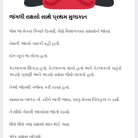
જંગલી રાક્ષસો સાથે પ્રથમ મુલાકાત
જેમ જ મેક્સ કિનારે ઉતર્યો, તેણે વિશાળકાય રાક્ષસોને જોયા.
તેમની આંખો ચમકી રહી હતી.
દાંત ખૂબ જ નોખા હતાં.
કેટલાકના શિંગડા હતાં, કેટલાકના પાંખો હતાં અને કેટલાકનો ચહેરો
અડધો પ્રાણી અને અડધો રાક્ષસ જેવો લાગતો હતો.
તેઓ જોરથી ગર્જના કરી રહ્યા હતાં.
સામાન્ય બાળક તો ડરીને ભાગી જાય, પરંતુ મેક્સ બિલકુલ ન ડર્યો.
તે સીધો તેમની આંખોમાં જોતો રહ્યો.
ધીમે ધીમે બધા રાક્ષસો શાંત થઈ ગયા.
એક રાક્ષસ બોલ્યો: