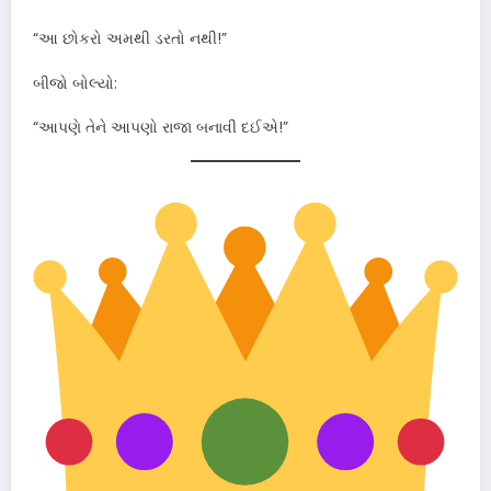
“આ છોકરો અમથી ડરતો નથી!”
બીજો બોલ્યો:
“આપણે તેને આપણો રાજા બનાવી દઈએ!”