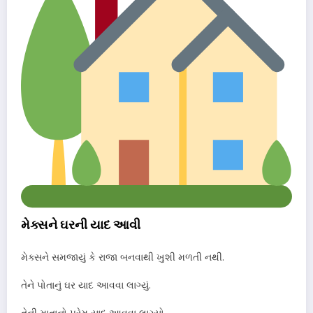
મેક્સને ઘરની યાદ આવી
મેક્સને સમજાયું કે રાજા બનવાથી ખુશી મળતી નથી.
તેને પોતાનું ઘર યાદ આવવા લાગ્યું.