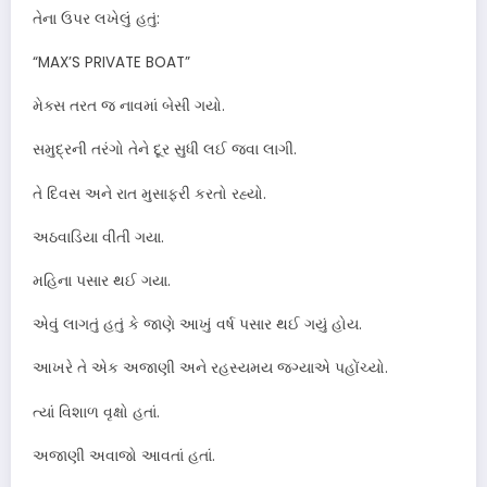
તેના ઉપર લખેલું હતું:
“MAX’S PRIVATE BOAT”
મેક્સ તરત જ નાવમાં બેસી ગયો.
સમુદ્રની તરંગો તેને દૂર સુધી લઈ જવા લાગી.
તે દિવસ અને રાત મુસાફરી કરતો રહ્યો.
અઠવાડિયા વીતી ગયા.
મહિના પસાર થઈ ગયા.
એવું લાગતું હતું કે જાણે આખું વર્ષ પસાર થઈ ગયું હોય.
આખરે તે એક અજાણી અને રહસ્યમય જગ્યાએ પહોંચ્યો.
ત્યાં વિશાળ વૃક્ષો હતાં.
અજાણી અવાજો આવતાં હતાં.