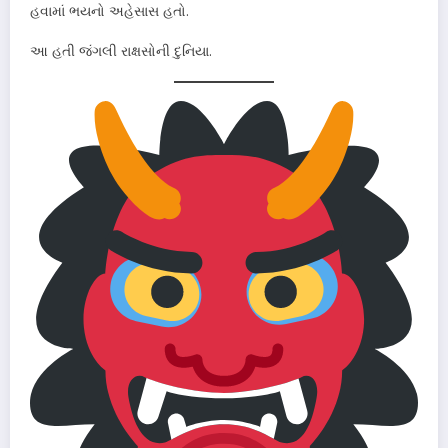
હવામાં ભયનો અહેસાસ હતો.
આ હતી જંગલી રાક્ષસોની દુનિયા.