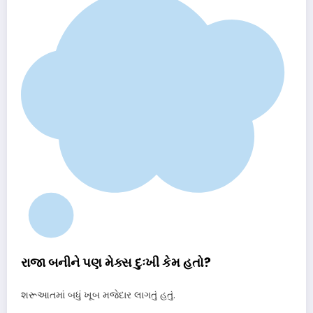
રાજા બનીને પણ મેક્સ દુઃખી કેમ હતો?
શરૂઆતમાં બધું ખૂબ મજેદાર લાગતું હતું.