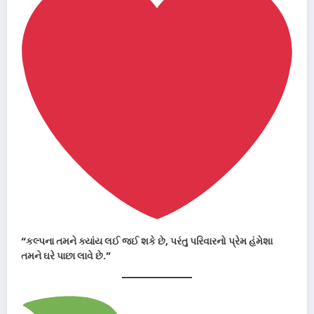
“કલ્પના તમને ક્યાંય લઈ જઈ શકે છે, પરંતુ પરિવારનો પ્રેમ હંમેશા
તમને ઘરે પાછા લાવે છે.”