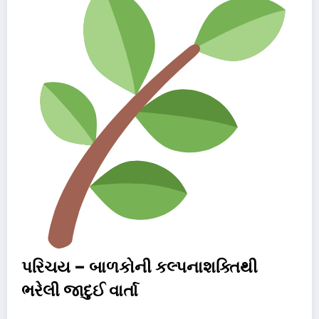
પરિચય – બાળકોની કલ્પનાશક્તિથી
ભરેલી જાદુઈ વાર્તા