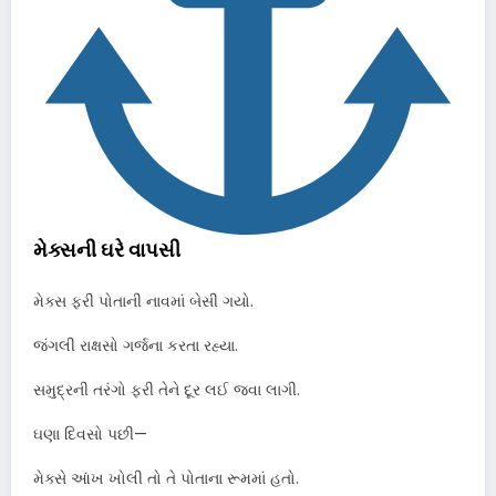
મેક્સની ઘરે વાપસી
મેક્સ ફરી પોતાની નાવમાં બેસી ગયો.
જંગલી રાક્ષસો ગર્જના કરતા રહ્યા.
સમુદ્રની તરંગો ફરી તેને દૂર લઈ જવા લાગી.
ઘણા દિવસો પછી—
મેક્સે આંખ ખોલી તો તે પોતાના રૂમમાં હતો.