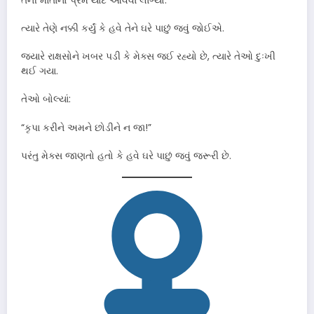
તેની માતાનો પ્રેમ યાદ આવવા લાગ્યો.
ત્યારે તેણે નક્કી કર્યું કે હવે તેને ઘરે પાછું જવું જોઈએ.
જ્યારે રાક્ષસોને ખબર પડી કે મેક્સ જઈ રહ્યો છે, ત્યારે તેઓ દુઃખી
થઈ ગયા.
તેઓ બોલ્યાં:
“કૃપા કરીને અમને છોડીને ન જા!”
પરંતુ મેક્સ જાણતો હતો કે હવે ઘરે પાછું જવું જરૂરી છે.