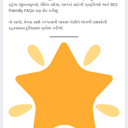
રહેલા જીવનમૂલ્યો, નૈતિક સંદેશ, બાળકો માટેની પ્રવૃત્તિઓ અને SEO
friendly FAQs પણ શેર કરીશું.
તો ચાલો, મેક્સ સાથે કલ્પનાની નાવમાં બેસીને જંગલી રાક્ષસોની
રહસ્યમય દુનિયામાં પ્રવેશ કરીએ.