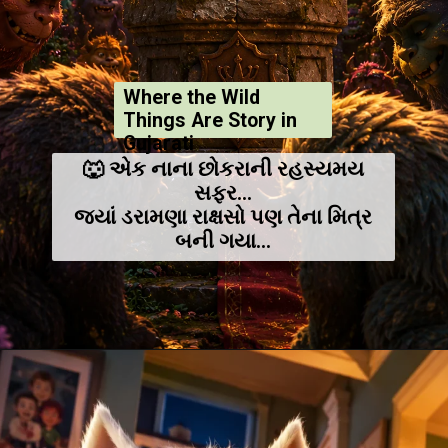
Where the Wild
Things Are Story in
Gujarati
🐺 એક નાના છોકરાની રહસ્યમય
સફર...
જ્યાં ડરામણા રાક્ષસો પણ તેના મિત્ર
બની ગયા...