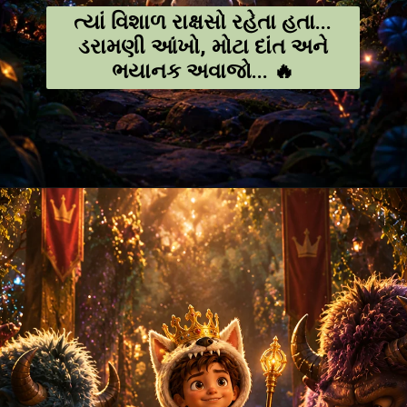
ત્યાં વિશાળ રાક્ષસો રહેતા હતા...
ડરામણી આંખો, મોટા દાંત અને
ભયાનક અવાજો... 🔥
Opening
https://amoralstories.com/guj/max-ane-jangli-rakshaso-ni-varta/