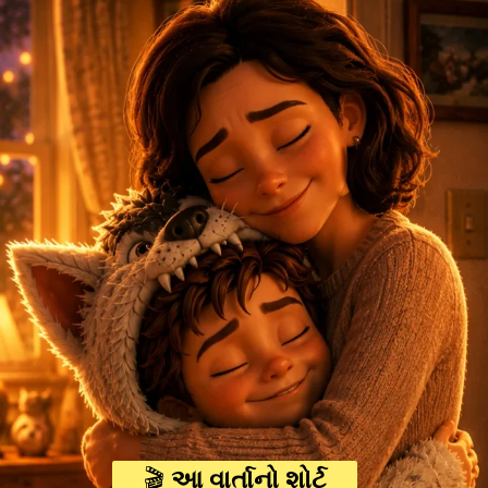
🎬
આ વાર્તાનો શોર્ટ