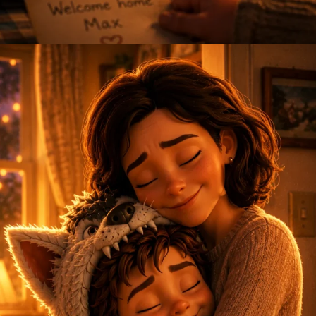
Opening
https://amoralstories.com/guj/max-ane-jangli-rakshaso-ni-varta/