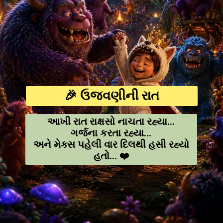
🎉 ઉજવણીની રાત
આખી રાત રાક્ષસો નાચતા રહ્યા...
ગર્જના કરતા રહ્યા...
અને મેક્સ પહેલી વાર દિલથી હસી રહ્યો
હતો... ❤️