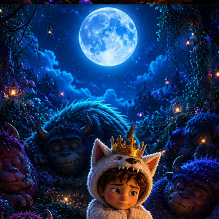
Opening
https://amoralstories.com/guj/max-ane-jangli-rakshaso-ni-varta/