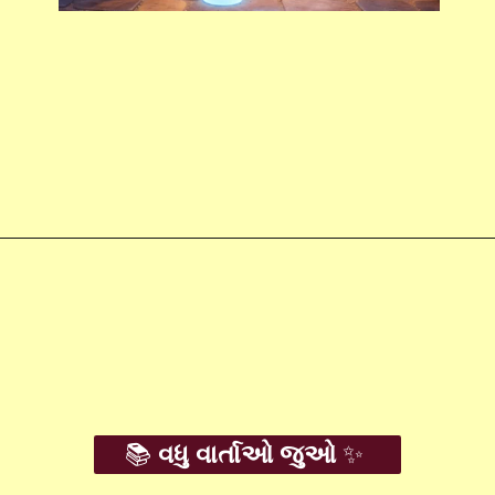
Opening
https://amoralstories.com/guj/
📚
વધુ વાર્તાઓ જુઓ
✨