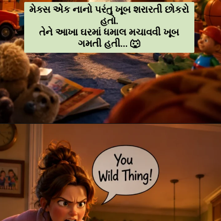
મેક્સ એક નાનો પરંતુ ખૂબ શરારતી છોકરો
હતો.
તેને આખા ઘરમાં ધમાલ મચાવવી ખૂબ
ગમતી હતી... 🐺
Opening
https://amoralstories.com/guj/max-ane-jangli-rakshaso-ni-varta/