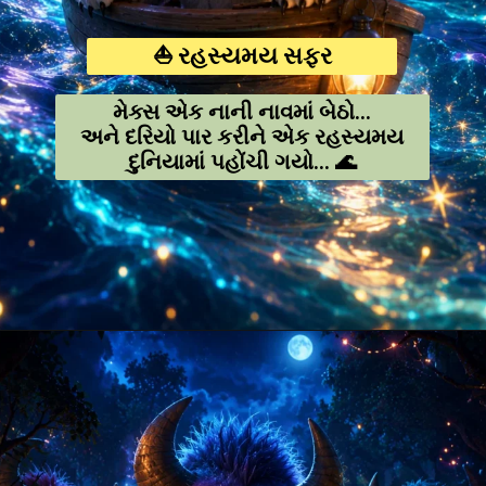
⛵ રહસ્યમય સફર
મેક્સ એક નાની નાવમાં બેઠો...
અને દરિયો પાર કરીને એક રહસ્યમય
દુનિયામાં પહોંચી ગયો... 🌊
Opening
https://amoralstories.com/guj/max-ane-jangli-rakshaso-ni-varta/