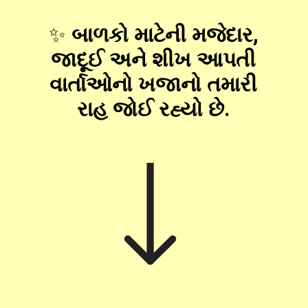
✨
બાળકો માટેની મજેદાર,
જાદૂઈ અને શીખ આપતી
વાર્તાઓનો ખજાનો તમારી
રાહ જોઈ રહ્યો છે.