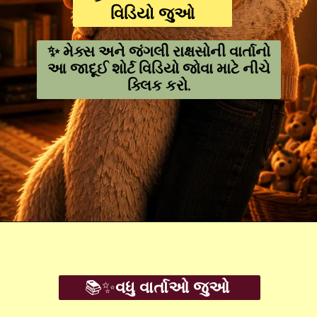
વિડિયો જુઓ
✨ મેક્સ અને જંગલી રાક્ષસોની વાર્તાનો
આ જાદૂઈ શોર્ટ વિડિયો જોવા માટે નીચે
ક્લિક કરો.
Opening
https://youtube.com/shorts/6hJHr35h7Ug
📚✨
વધુ વાર્તાઓ જુઓ