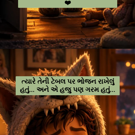
❤️
Opening
https://amoralstories.com/guj/max-ane-jangli-rakshaso-ni-varta/
ત્યારે તેની ટેબલ પર ભોજન રાખેલું
હતું... અને એ હજુ પણ ગરમ હતું...