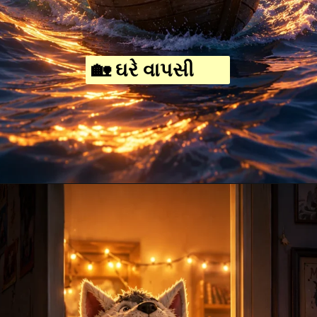
🏡 ઘરે વાપસી
Opening
https://amoralstories.com/guj/max-ane-jangli-rakshaso-ni-varta/