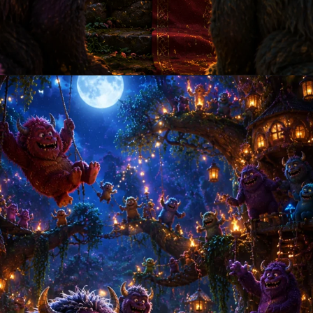
Opening
https://amoralstories.com/guj/max-ane-jangli-rakshaso-ni-varta/