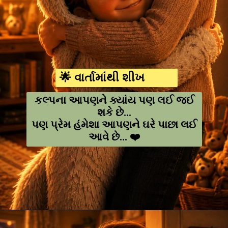
🌟 વાર્તામાંથી શીખ
કલ્પના આપણને ક્યાંય પણ લઈ જઈ
શકે છે...
પણ પ્રેમ હંમેશા આપણને ઘરે પાછા લઈ
આવે છે... ❤️
Opening
https://amoralstories.com/guj/max-ane-jangli-rakshaso-ni-varta/