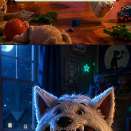
Opening
https://amoralstories.com/guj/max-ane-jangli-rakshaso-ni-varta/