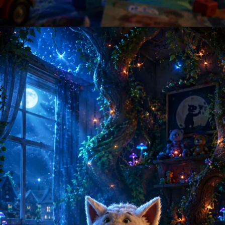
Opening
https://amoralstories.com/guj/max-ane-jangli-rakshaso-ni-varta/