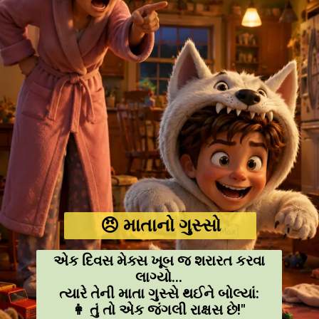
😠 માતાનો ગુસ્સો
એક દિવસ મેક્સ ખૂબ જ શરારત કરવા
લાગ્યો...
ત્યારે તેની માતા ગુસ્સે થઈને બોલ્યાં:
👩 તું તો એક જંગલી રાક્ષસ છે!"