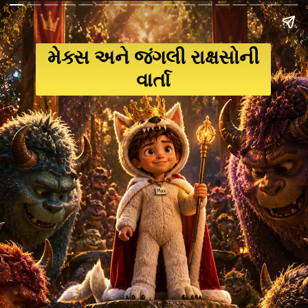
મેક્સ અને જંગલી રાક્ષસોની
વાર્તા