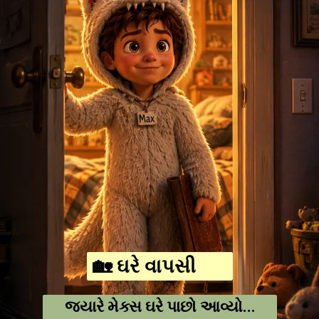
🏡 ઘરે વાપસી
જ્યારે મેક્સ ઘરે પાછો આવ્યો...