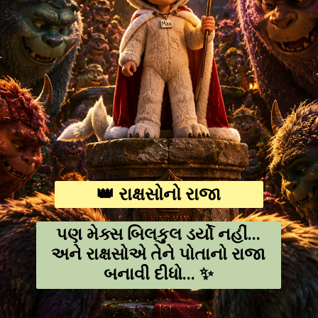
👑 રાક્ષસોનો રાજા
પણ મેક્સ બિલકુલ ડર્યો નહીં...
અને રાક્ષસોએ તેને પોતાનો રાજા
બનાવી દીધો... ✨