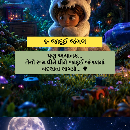
✨ જાદૂઈ જંગલ
પણ અચાનક...
તેનો રૂમ ધીમે ધીમે જાદૂઈ જંગલમાં
બદલાવા લાગ્યો... 🌳
Opening
https://amoralstories.com/guj/max-ane-jangli-rakshaso-ni-varta/