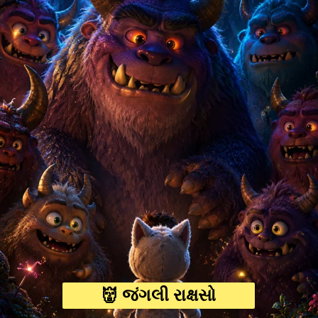
👹 જંગલી રાક્ષસો