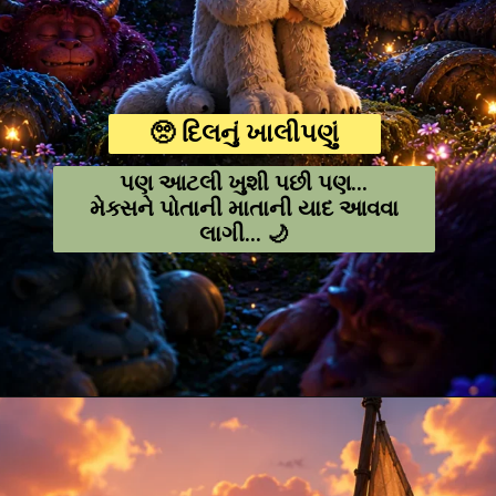
🥺 દિલનું ખાલીપણું
પણ આટલી ખુશી પછી પણ...
મેક્સને પોતાની માતાની યાદ આવવા
લાગી... 🌙
Opening
https://amoralstories.com/guj/max-ane-jangli-rakshaso-ni-varta/