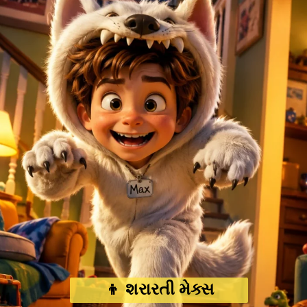
👦 શરારતી મેક્સ