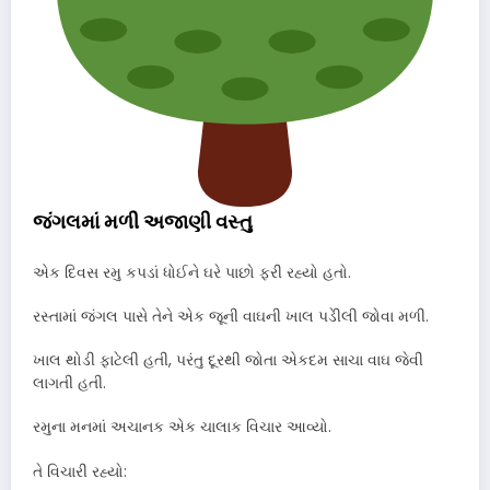
જંગલમાં મળી અજાણી વસ્તુ
એક દિવસ રમુ કપડાં ધોઈને ઘરે પાછો ફરી રહ્યો હતો.
રસ્તામાં જંગલ પાસે તેને એક જૂની વાઘની ખાલ પડીેલી જોવા મળી.
ખાલ થોડી ફાટેલી હતી, પરંતુ દૂરથી જોતા એકદમ સાચા વાઘ જેવી
લાગતી હતી.
રમુના મનમાં અચાનક એક ચાલાક વિચાર આવ્યો.
તે વિચારી રહ્યો: