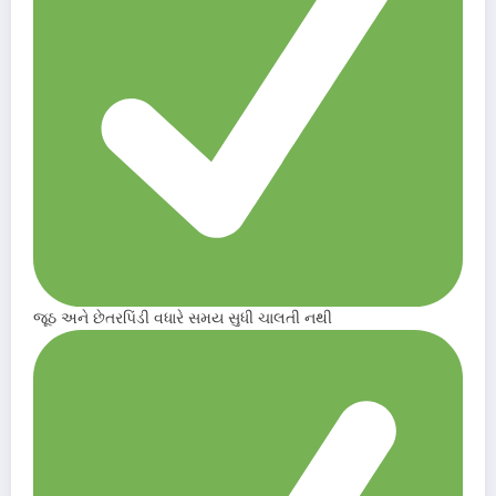
જૂઠ અને છેતરપિંડી વધારે સમય સુધી ચાલતી નથી