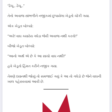
“ઢેંચૂ… ઢેંચૂ…”
તેનો અવાજ સાંભળીને નજીકમાં છુપાયેલા ખેડૂતો ચોંકી ગયા.
એક ખેડૂત બોલ્યો:
“અરે! વાઘ ક્યારેય ગધેડા જેવી અવાજ નથી કરતો!”
બીજો ખેડૂત બોલ્યો:
“આનો અર્થ એ છે કે આ સાચો વાઘ નથી!”
હવે ખેડૂતો હિંમત કરીને નજીક ગયા.
તેમણે ધ્યાનથી જોયું તો સમજાઈ ગયું કે આ તો ગધેડો છે જેને વાઘની
ખાલ પહેરાવવામાં આવી છે.