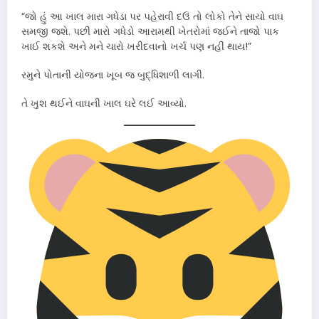
“જો હું આ ખાલ મારા ગધેડા પર પહેરાવી દઉં તો લોકો તેને સાચો વાઘ
સમજી જશે. પછી મારો ગધેડો આરામથી ખેતરોમાં જઈને તાજો પાક
ખાઈ શકશે અને મને ચારો ખરીદવાનો ખર્ચ પણ નહીં થાય!”
રમુને પોતાની યોજના ખૂબ જ બુદ્ધિશાળી લાગી.
તે ખુશ થઈને વાઘની ખાલ ઘરે લઈ આવ્યો.