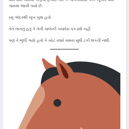
ગામમાં આવી ગયો છે.
રમુ અંદરથી ખૂબ ખુશ હતો.
તેને લાગતું હતું કે તેની ચાલાકી ક્યારેય પકડાશે નહીં.
પણ તે ભૂલી ગયો હતો કે ખોટ વધારે સમય સુધી ટકી શકતી નથી.