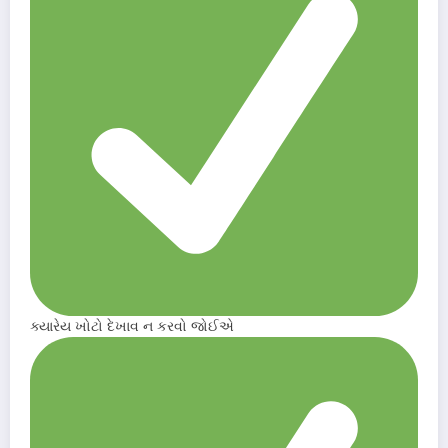
ક્યારેય ખોટો દેખાવ ન કરવો જોઈએ