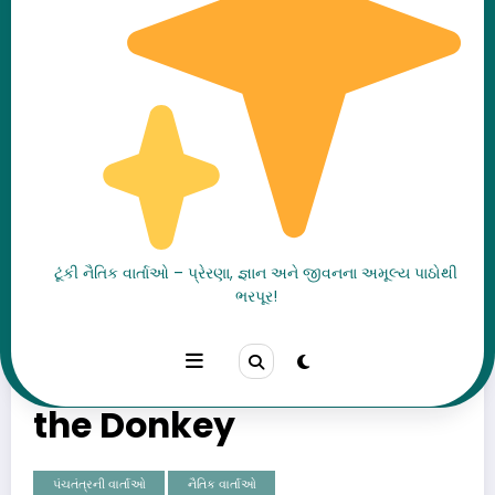
ધોબીનો ગધેડો | પંચતંત્રની
ટૂંકી નૈતિક વાર્તાઓ – પ્રેરણા, જ્ઞાન અને જીવનના અમૂલ્ય પાઠોથી
ભરપૂર!
પ્રખ્યાત ગુજરાતી નૈતિક વાર્તા
| The Washerman and
the Donkey
પંચતંત્રની વાર્તાઓ
નૈતિક વાર્તાઓ