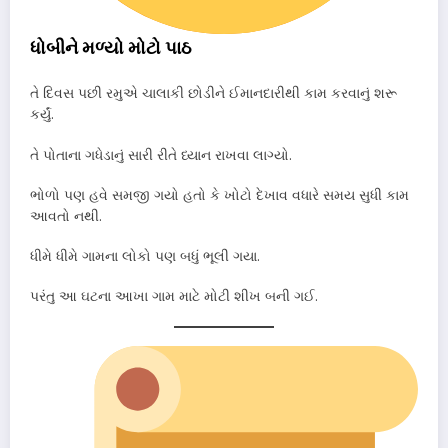
ધોબીને મળ્યો મોટો પાઠ
તે દિવસ પછી રમુએ ચાલાકી છોડીને ઈમાનદારીથી કામ કરવાનું શરૂ
કર્યું.
તે પોતાના ગધેડાનું સારી રીતે ધ્યાન રાખવા લાગ્યો.
ભોળો પણ હવે સમજી ગયો હતો કે ખોટો દેખાવ વધારે સમય સુધી કામ
આવતો નથી.
ધીમે ધીમે ગામના લોકો પણ બધું ભૂલી ગયા.
પરંતુ આ ઘટના આખા ગામ માટે મોટી શીખ બની ગઈ.