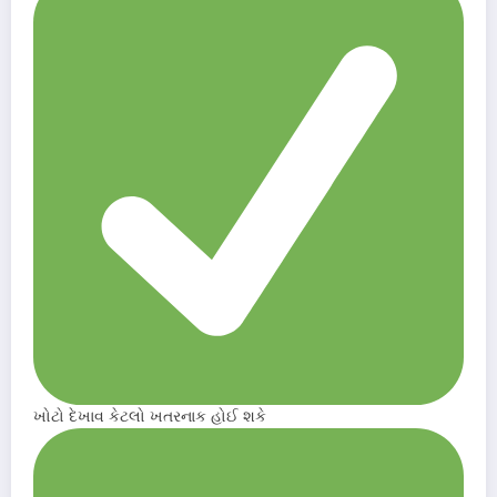
ખોટો દેખાવ કેટલો ખતરનાક હોઈ શકે