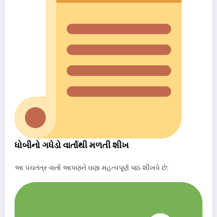
ધોબીનો ગધેડો વાર્તાથી મળતી શીખ
આ પંચતંત્ર વાર્તા આપણને ઘણા મહત્વપૂર્ણ પાઠ શીખવે છે: