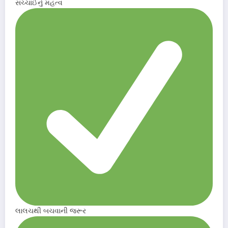
સચ્ચાઈનું મહત્વ
લાલચથી બચવાની જરૂર