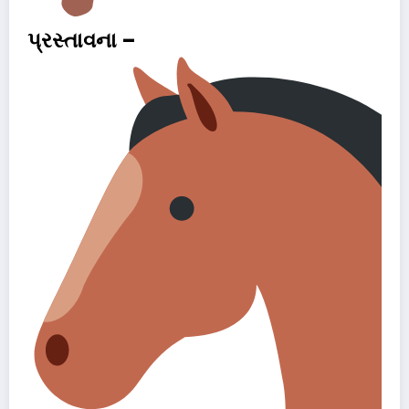
પ્રસ્તાવના –