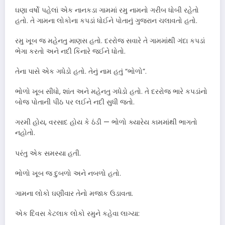
ઘણા વર્ષો પહેલાં એક નાનકડા ગામમાં રમુ નામનો ગરીબ ધોબી રહેતો
હતો. તે ગામના લોકોના કપડાં ધોઈને પોતાનું ગુજરાન ચલાવતો હતો.
રમુ ખૂબ જ મહેનતુ માણસ હતો. દરરોજ સવારે તે ગામમાંથી ગંદા કપડાં
ભેગા કરતો અને નદી કિનારે જઈને ધોતો.
તેના પાસે એક ગધેડો હતો. તેનું નામ હતું “ભોળો”.
ભોળો ખૂબ સીધો, શાંત અને મહેનતુ ગધેડો હતો. તે દરરોજ ભારે કપડાંનો
બોજ પોતાની પીઠ પર લઈને નદી સુધી જતો.
ગરમી હોય, વરસાદ હોય કે ઠંડી — ભોળો ક્યારેય કામમાંથી ભાગતો
નહોતો.
પરંતુ એક સમસ્યા હતી.
ભોળો ખૂબ જ દુબળો અને નબળો હતો.
ગામના લોકો ઘણીવાર તેનો મજાક ઉડાવતા.
એક દિવસ કેટલાક લોકો રમુને કહેવા લાગ્યા: