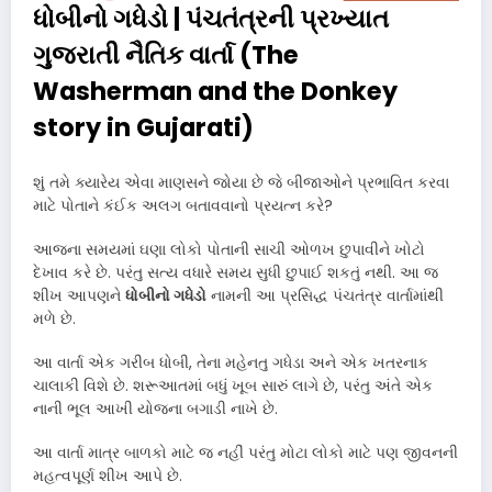
ધોબીનો ગધેડો | પંચતંત્રની પ્રખ્યાત
ગુજરાતી નૈતિક વાર્તા (The
Washerman and the Donkey
story in Gujarati)
શું તમે ક્યારેય એવા માણસને જોયા છે જે બીજાઓને પ્રભાવિત કરવા
માટે પોતાને કંઈક અલગ બતાવવાનો પ્રયત્ન કરે?
આજના સમયમાં ઘણા લોકો પોતાની સાચી ઓળખ છુપાવીને ખોટો
દેખાવ કરે છે. પરંતુ સત્ય વધારે સમય સુધી છુપાઈ શકતું નથી. આ જ
શીખ આપણને
ધોબીનો ગધેડો
નામની આ પ્રસિદ્ધ પંચતંત્ર વાર્તામાંથી
મળે છે.
આ વાર્તા એક ગરીબ ધોબી, તેના મહેનતુ ગધેડા અને એક ખતરનાક
ચાલાકી વિશે છે. શરૂઆતમાં બધું ખૂબ સારું લાગે છે, પરંતુ અંતે એક
નાની ભૂલ આખી યોજના બગાડી નાખે છે.
આ વાર્તા માત્ર બાળકો માટે જ નહીં પરંતુ મોટા લોકો માટે પણ જીવનની
મહત્વપૂર્ણ શીખ આપે છે.