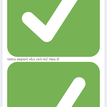
લાલચ માણસને ખોટા રસ્તે લઈ જાય છે