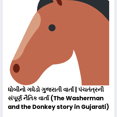
ધોબીનો ગધેડો ગુજરાતી વાર્તા | પંચતંત્રની
સંપૂર્ણ નૈતિક વાર્તા (The Washerman
and the Donkey story in Gujarati)