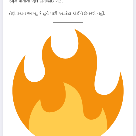
રમુને પોતાની ભૂલ સમજાઈ ગઈ.
તેણે વચન આપ્યું કે હવે પછી ક્યારેય કોઈને છેતરશે નહીં.