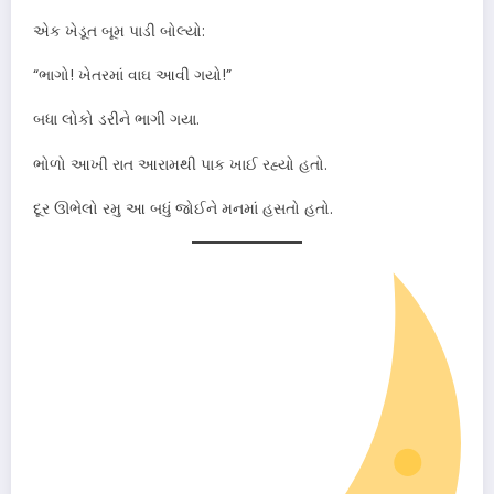
એક ખેડૂત બૂમ પાડી બોલ્યો:
“ભાગો! ખેતરમાં વાઘ આવી ગયો!”
બધા લોકો ડરીને ભાગી ગયા.
ભોળો આખી રાત આરામથી પાક ખાઈ રહ્યો હતો.
દૂર ઊભેલો રમુ આ બધું જોઈને મનમાં હસતો હતો.