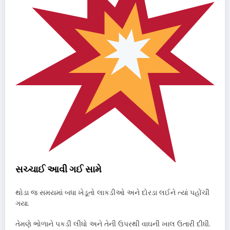
સચ્ચાઈ આવી ગઈ સામે
થોડા જ સમયમાં બધા ખેડૂતો લાકડીઓ અને દોરડા લઈને ત્યાં પહોંચી
ગયા.
તેમણે ભોળાને પકડી લીધો અને તેની ઉપરથી વાઘની ખાલ ઉતારી દીધી.