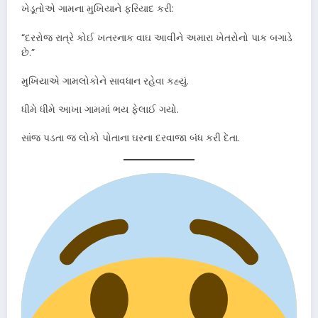
ખેડૂતોએ ગામના મુખિયાને ફરિયાદ કરી:
“દરરોજ રાત્રે કોઈ ખતરનાક વાઘ આવીને અમારા ખેતરોનો પાક બગાડે
છે.”
મુખિયાએ ગામલોકોને સાવધાન રહેવા કહ્યું.
ધીમે ધીમે આખા ગામમાં ભય ફેલાઈ ગયો.
સાંજ પડતા જ લોકો પોતાના ઘરના દરવાજા બંધ કરી દેતા.