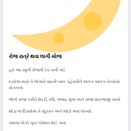
રોજ રાત્રે થવા લાગી મોજ
હવે આ રમુની રોજની ટેવ બની ગઈ.
દરરોજ રાત્રે તે ભોળાને વાઘની ખાલ પહેરાવીને અલગ અલગ ખેતરોમાં
મોકલતો.
ભોળો મજા કરીને શેરડી, ઘઉં, ગાજર, મૂળા અને તાજા શાકભાજી ખાતો.
થોડા જ દિવસોમાં તે તંદુરસ્ત અને જાડો થવા લાગ્યો.
ગામના લોકો ખૂબ પરેશાન થઈ ગયા.