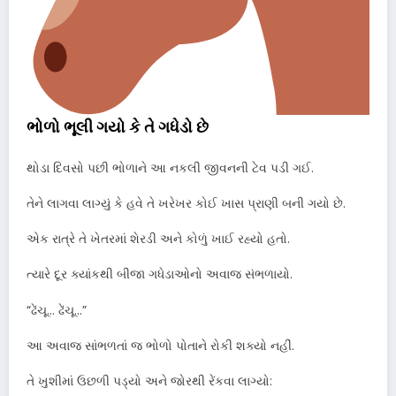
ભોળો ભૂલી ગયો કે તે ગધેડો છે
થોડા દિવસો પછી ભોળાને આ નકલી જીવનની ટેવ પડી ગઈ.
તેને લાગવા લાગ્યું કે હવે તે ખરેખર કોઈ ખાસ પ્રાણી બની ગયો છે.
એક રાત્રે તે ખેતરમાં શેરડી અને કોળું ખાઈ રહ્યો હતો.
ત્યારે દૂર ક્યાંકથી બીજા ગધેડાઓનો અવાજ સંભળાયો.
“ઢેંચૂ… ઢેંચૂ…”
આ અવાજ સાંભળતાં જ ભોળો પોતાને રોકી શક્યો નહીં.
તે ખુશીમાં ઉછળી પડ્યો અને જોરથી રેંકવા લાગ્યો: