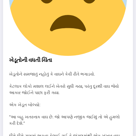
ખેડૂતોની વધતી ચિંતા
ખેડૂતોને સમજાતું નહોતું કે વાઘને કેવી રીતે ભગાડવો.
કેટલાક લોકો મશાલ લઈને ખેતરો સુધી ગયા, પરંતુ દૂરથી વાઘ જેવો
આકાર જોઈને પાછા ફરી ગયા.
એક ખેડૂત બોલ્યો:
“આ બહુ ખતરનાક વાઘ છે. જો આપણે નજીક જઈશું તો એ હુમલો
કરી દેશે.”
ધીમે ધીમે ગામમાં અફવા ફેલાઈ ગઈ કે જંગલમાંથી એક ખૂંખાર વાઘ