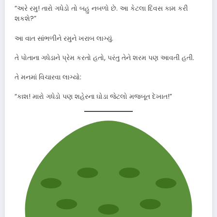
“અરે રમુ! તારો ગધેડો તો બહુ નબળો છે. આ કેટલા દિવસ કામ કરી
શકશે?”
આ વાત સાંભળીને રમુને ખરાબ લાગ્યું.
તે પોતાના ગધેડાને પ્રેમ કરતો હતો, પરંતુ તેને શરમ પણ આવતી હતી.
તે મનમાં વિચારવા લાગ્યો:
“કાશ! મારો ગધેડો પણ શહેરના ઘોડા જેટલો મજબૂત દેખાત!”