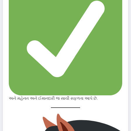
અને મહેનત અને ઈમાનદારી જ સાચી સફળતા આપે છે.