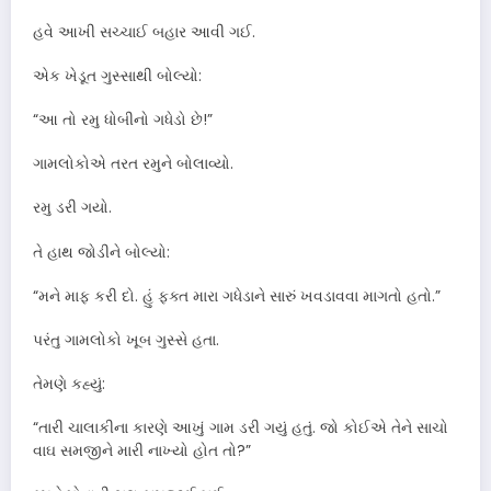
હવે આખી સચ્ચાઈ બહાર આવી ગઈ.
એક ખેડૂત ગુસ્સાથી બોલ્યો:
“આ તો રમુ ધોબીનો ગધેડો છે!”
ગામલોકોએ તરત રમુને બોલાવ્યો.
રમુ ડરી ગયો.
તે હાથ જોડીને બોલ્યો:
“મને માફ કરી દો. હું ફક્ત મારા ગધેડાને સારું ખવડાવવા માગતો હતો.”
પરંતુ ગામલોકો ખૂબ ગુસ્સે હતા.
તેમણે કહ્યું:
“તારી ચાલાકીના કારણે આખું ગામ ડરી ગયું હતું. જો કોઈએ તેને સાચો
વાઘ સમજીને મારી નાખ્યો હોત તો?”