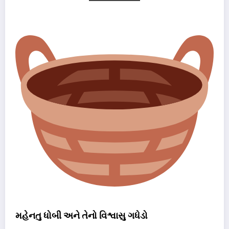
મહેનતુ ધોબી અને તેનો વિશ્વાસુ ગધેડો