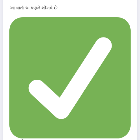
આ વાર્તા આપણને શીખવે છે: