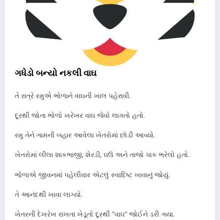
ગધેડો બન્યો નકલી વાઘ
તે રાત્રે રમુએ ભોળાને વાઘની ખાલ પહેરાવી.
દૂરથી જોતા ભોળો ખરેખર વાઘ જેવો લાગતો હતો.
રમુ તેને ગામની બહાર આવેલા ખેતરોમાં છોડી આવ્યો.
ખેતરોમાં લીલા શાકભાજી, શેરડી, ઘઉં અને તાજો પાક ભરેલો હતો.
ભોળાએ જીવનમાં પહેલીવાર એટલું સ્વાદિષ્ટ ખાવાનું જોયું.
તે આનંદથી ખાવા લાગ્યો.
ખેતરની દેખરેખ રાખતા ખેડૂતો દૂરથી “વાઘ” જોઈને ડરી ગયા.