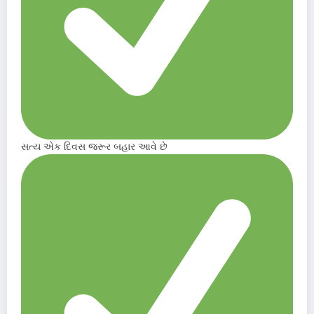
સત્ય એક દિવસ જરૂર બહાર આવે છે