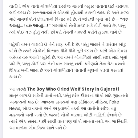
વાર્તામાં એક નાનો ગોવાળિયો દરરોજ ગામની બહાર પોતાના ઘેટાં ચરાવવા
લઈ જાય છે. શરૂઆતમાં તે એકલો હોવાથી કંટાળી જાય છે અને મજા
માટે ગામલોકોને છેતરવાનો વિચાર કરે છે. તે જોરથી બૂમો પાડે છે—
“વરુ
આવ્યું…! વરુ આવ્યું…!”
ગામલોકો તેની મદદ માટે દોડી આવે છે, પરંતુ
ત્યાં કોઈ વરુ હોતું નથી. છોકરો તેમની મશ્કરી કરીને હસવા લાગે છે.
પહેલી વખત ગામલોકો તેને માફ કરી દે છે, પરંતુ જ્યારે તે વારંવાર ખોટું
બોલે છે ત્યારે લોકોનો વિશ્વાસ ધીમે ધીમે તૂટી જાય છે. પછી એક દિવસ
ખરેખર વરુ આવી પહોંચે છે. આ વખતે ગોવાળિયો સાચી મદદ માટે બૂમો
પાડે છે, પરંતુ કોઈ પણ તેની વાત માનતું નથી. પરિણામે તેના ઘેટાં વરુનો
શિકાર બની જાય છે અને ગોવાળિયાને પોતાની ભૂલનો કડવો પસ્તાવો
થાય છે.
આ કારણે
The Boy Who Cried Wolf Story in Gujarati
માત્ર બાળકો માટેની વાર્તા નથી, પરંતુ દરેક ઉંમરના લોકો માટે જીવનનો
અગત્યનો પાઠ છે. આજના સમયમાં પણ સોશિયલ મીડિયા, Fake
News, ખોટા વચનો અને અફવાઓ વચ્ચે આ વાર્તાનો સંદેશ વધુ
મહત્વનો બની ગયો છે. જ્યારે લોકો વારંવાર ખોટી માહિતી ફેલાવે છે,
ત્યારે એક સમય પછી સાચી વાત પણ લોકો માનતા નથી. આ જ સ્થિતિ
આ વાર્તામાં ગોવાળિયા સાથે બને છે.