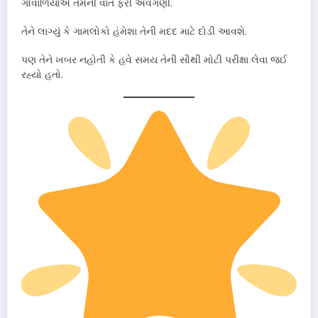
ગોવાળિયાએ તેમની વાત ફરી અવગણી.
તેને લાગ્યું કે ગામલોકો હંમેશા તેની મદદ માટે દોડી આવશે.
પણ તેને ખબર નહોતી કે હવે સમય તેની સૌથી મોટી પરીક્ષા લેવા જઈ
રહ્યો હતો.