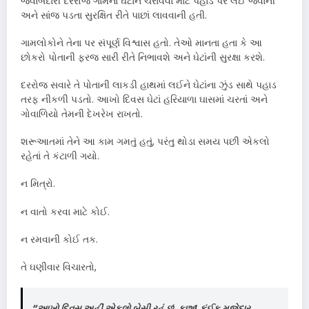
જવાબદારી દરરોજ ગામના ઘેટાંને ચરાવવા માટે પહાડ પર લઈ જવાની
અને સાંજ પડતા સુરક્ષિત રીતે પાછાં લાવવાની હતી.
ગામલોકોને તેના પર સંપૂર્ણ વિશ્વાસ હતો. તેઓ માનતા હતા કે આ
છોકરો પોતાની ફરજ સારી રીતે નિભાવશે અને ઘેટાંની સુરક્ષા કરશે.
દરરોજ સવારે તે પોતાની લાકડી હાથમાં લઈને ઘેટાંના ઝુંડ સાથે પહાડ
તરફ નીકળી પડતો. આખો દિવસ ઘેટાં હરિયાળા ઘાસમાં ચરતાં અને
ગોવાળિયો તેમની દેખરેખ રાખતો.
શરૂઆતમાં તેને આ કામ ગમતું હતું, પરંતુ થોડા સમય પછી એકલો
રહેતાં તે કંટાળી ગયો.
ન મિત્રો.
ન વાતો કરવા માટે કોઈ.
ન રમવાની કોઈ તક.
તે ઘણીવાર વિચારતો,
“આખો દિવસ અહીં એકલો બેસી રહું છું. કાશ! કંઈક મજેદાર