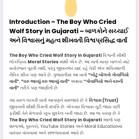
Introduction – The Boy Who Cried
Wolf Story in Gujarati – બાળકોને સચ્ચાઈ
અને વિશ્વાસનું મહત્વ શીખવતી વિશ્વપ્રસિદ્ધ વાર્તા
The Boy Who Cried Wolf Story in Gujarati
વિશ્વની સૌથી
લોકપ્રિય
Moral Stories
માંથી એક છે. આ વાર્તા માત્ર બાળકો માટે
મનોરંજન પૂરતી નથી, પરંતુ જીવનભર યાદ રહે તેવી એક શક્તિશાળી
નૈતિક શીખ પણ આપે છે. ગુજરાતીમાં આ વાર્તા
“ખોટું બોલતો ગોવાળિયો
વાર્તા”
,
“વરુ આવ્યું વરુ આવ્યું વાર્તા”
અથવા
“ગોવાળિયો અને વરુની
વાર્તા”
તરીકે પણ જાણીતી છે.
આ સરળ લાગતી વાર્તા આપણને સમજાવે છે કે
વિશ્વાસ (Trust)
જીવનની સૌથી કિંમતી સંપત્તિ છે. એકવાર વિશ્વાસ તૂટી જાય પછી
ફરીથી તેને મેળવવો ખૂબ મુશ્કેલ બની જાય છે. આ જ કારણ છે કે
The Boy Who Cried Wolf Story in Gujarati
આજે પણ
શાળાઓ, પુસ્તકો, YouTube Stories અને Moral Educationમાં
વારંવાર વાંચવામાં અને સંભળાવવામાં આવે છે.