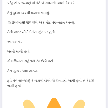
પરંતુ થોડા જ ક્ષણોમાં તેને બે ચમકતી આંખો દેખાઈ.
તેનું હૃદય જોરથી ધડકવા લાગ્યું.
ઝાડીઓમાંથી ધીમે ધીમે એક મોટું
વરુ
બહાર આવ્યું.
તેની નજર સીધી ઘેટાંના ઝુંડ પર હતી.
આ વખતે…
ખતરો સાચો હતો.
ગોવાળિયાના ચહેરાનો રંગ ઉડી ગયો.
તેના હાથ કંપવા લાગ્યા.
હવે તેને સમજાયું કે ગામલોકોએ જે ચેતવણી આપી હતી, તે કેટલી
સાચી હતી.