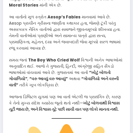
Moral Stories
માંની એક છે.
આ વાર્તાનો મૂળ સ્ત્રોત
Aesop’s Fables
માનવામાં આવે છે.
Aesop પ્રાચીન ગ્રીસના જાણીતા કથાકાર હતા, જેમણે ટૂંકી પરંતુ
અસરકારક નૈતિક વાર્તાઓ દ્વારા સમાજને જીવનમૂલ્યો શીખવ્યા હતા.
તેમની વાર્તાઓમાં પ્રાણીઓ અને સામાન્ય પાત્રો દ્વારા સત્ય,
પ્રામાણિકતા, મહેનત, દયા અને જવાબદારી જેવા મૂલ્યો સરળ ભાષામાં
રજૂ કરવામાં આવ્યા છે.
સમય જતાં
The Boy Who Cried Wolf
વિશ્વની અનેક ભાષાઓમાં
અનુવાદિત થઈ. આજે તે ગુજરાતી, હિન્દી, અંગ્રેજી સહિત સૈંકડો
ભાષાઓમાં વાંચવામાં આવે છે. ગુજરાતમાં આ વાર્તા
“ખોટું બોલતો
ગોવાળિયો”
,
“વરુ આવ્યું વરુ આવ્યું”
અથવા
“ગોવાળિયો અને વરુની
વાર્તા”
તરીકે ખૂબ લોકપ્રિય છે.
આજના ડિજિટલ યુગમાં પણ આ વાર્તા એટલી જ પ્રાસંગિક છે, કારણ
કે તેનો મુખ્ય સંદેશ ક્યારેય જૂનો થતો નથી—
ખોટું બોલવાથી વિશ્વાસ
તૂટી જાય છે, અને વિશ્વાસ તૂટે પછી સાચી વાત પણ લોકો માનતા નથી.