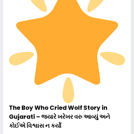
The Boy Who Cried Wolf Story in
Gujarati – જ્યારે ખરેખર વરુ આવ્યું અને
કોઈએ વિશ્વાસ ન કર્યો