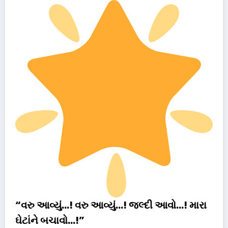
“વરુ આવ્યું…! વરુ આવ્યું…! જલ્દી આવો…! મારા
ઘેટાંને બચાવો…!”