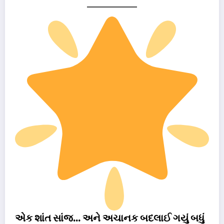
એક શાંત સાંજ… અને અચાનક બદલાઈ ગયું બધું