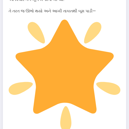
તે તરત જ ઊભો થયો અને આખી તાકાતથી બૂમ પાડી—