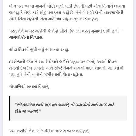
બે વખત આખા ગામને ખોટી બૂમો પાડી છેતર્યા પછી ગોવાળિયાને લાગવા
લાગ્યું કે તેણે કંઈ મોટું પરાક્રમ કર્યું છે. તેને ગામલોકોની નારાજગીની
કોઈ ચિંતા નહોતી. તેના માટે આ બધું માત્ર મજાક હતું.
પરંતુ તેને ખબર નહોતી કે તેણે સૌથી કિંમતી વસ્તુ ગુમાવી દીધી હતી—
ગામલોકોનો વિશ્વાસ.
થોડા દિવસો સુધી બધું સામાન્ય રહ્યું.
દરરોજની જેમ તે સવારે ઘેટાંને લઈને પહાડ પર જતો, આખો દિવસ
તેમની દેખરેખ રાખતો અને સાંજે તેમને ગામમાં પાછા લાવતો. ગામલોકો
પણ હવે તેની વાતોને ગંભીરતાથી લેતા નહોતા.
ગોવાળિયો મનમાં વિચારે,
“જો ક્યારેય સાચે પણ વરુ આવશે, તો ગામલોકો મારી મદદ માટે
દોડી જ આવશે.”
પણ નસીબે તેના માટે કંઈક અલગ જ લખ્યું હતું.