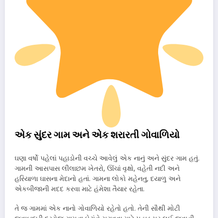
એક સુંદર ગામ અને એક શરારતી ગોવાળિયો
ઘણા વર્ષો પહેલાં પહાડોની વચ્ચે આવેલું એક નાનું અને સુંદર ગામ હતું.
ગામની આસપાસ લીલાછમ ખેતરો, ઊંચાં વૃક્ષો, વહેતી નદી અને
હરિયાળા ઘાસના મેદાનો હતાં. ગામના લોકો મહેનતુ, દયાળુ અને
એકબીજાની મદદ કરવા માટે હંમેશા તૈયાર રહેતા.
તે જ ગામમાં એક નાનો ગોવાળિયો રહેતો હતો. તેની સૌથી મોટી