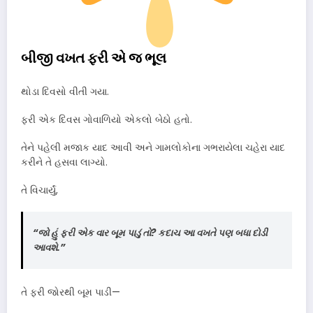
બીજી વખત ફરી એ જ ભૂલ
થોડા દિવસો વીતી ગયા.
ફરી એક દિવસ ગોવાળિયો એકલો બેઠો હતો.
તેને પહેલી મજાક યાદ આવી અને ગામલોકોના ગભરાયેલા ચહેરા યાદ
કરીને તે હસવા લાગ્યો.
તે વિચાર્યું,
“જો હું ફરી એક વાર બૂમ પાડું તો? કદાચ આ વખતે પણ બધા દોડી
આવશે.”
તે ફરી જોરથી બૂમ પાડી—