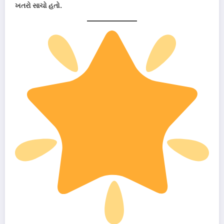
ખતરો સાચો હતો.