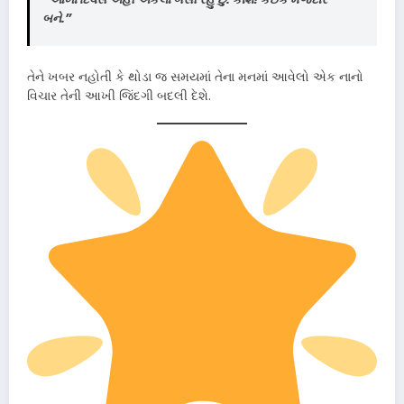
બને.”
તેને ખબર નહોતી કે થોડા જ સમયમાં તેના મનમાં આવેલો એક નાનો
વિચાર તેની આખી જિંદગી બદલી દેશે.