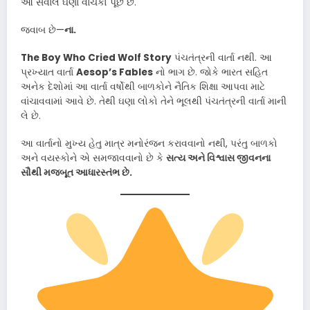
આ સવાલ ઘણા વાચકો પૂછે છે.
જવાબ છે—
ના.
The Boy Who Cried Wolf Story
પંચતંત્રની વાર્તા નથી. આ
પ્રખ્યાત વાર્તા
Aesop’s Fables
નો ભાગ છે. જોકે ભારત સહિત
અનેક દેશોમાં આ વાર્તા વર્ષોથી બાળકોને નૈતિક શિક્ષા આપવા માટે
વાંચાવવામાં આવે છે. તેથી ઘણા લોકો તેને ભૂલથી પંચતંત્રની વાર્તા માની
લે છે.
આ વાર્તાનો મુખ્ય હેતુ માત્ર મનોરંજન કરાવવાનો નથી, પરંતુ બાળકો
અને વયસ્કોને એ સમજાવવાનો છે કે
સત્ય અને વિશ્વાસ જીવનના
સૌથી મજબૂત આધારસ્તંભ છે.