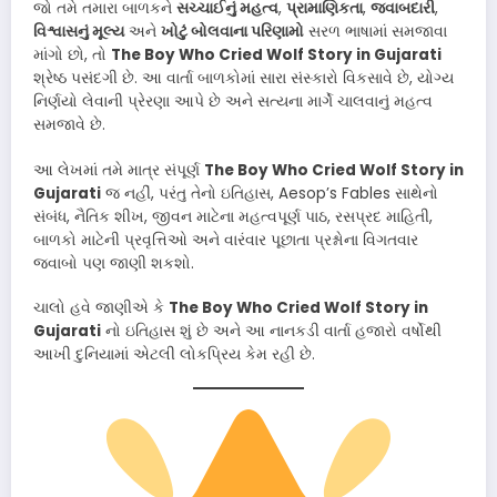
જો તમે તમારા બાળકને
સચ્ચાઈનું મહત્વ
,
પ્રામાણિકતા
,
જવાબદારી
,
વિશ્વાસનું મૂલ્ય
અને
ખોટું બોલવાના પરિણામો
સરળ ભાષામાં સમજાવા
માંગો છો, તો
The Boy Who Cried Wolf Story in Gujarati
શ્રેષ્ઠ પસંદગી છે. આ વાર્તા બાળકોમાં સારા સંસ્કારો વિકસાવે છે, યોગ્ય
નિર્ણયો લેવાની પ્રેરણા આપે છે અને સત્યના માર્ગે ચાલવાનું મહત્વ
સમજાવે છે.
આ લેખમાં તમે માત્ર સંપૂર્ણ
The Boy Who Cried Wolf Story in
Gujarati
જ નહીં, પરંતુ તેનો ઇતિહાસ, Aesop’s Fables સાથેનો
સંબંધ, નૈતિક શીખ, જીવન માટેના મહત્વપૂર્ણ પાઠ, રસપ્રદ માહિતી,
બાળકો માટેની પ્રવૃત્તિઓ અને વારંવાર પૂછાતા પ્રશ્નોના વિગતવાર
જવાબો પણ જાણી શકશો.
ચાલો હવે જાણીએ કે
The Boy Who Cried Wolf Story in
Gujarati
નો ઇતિહાસ શું છે અને આ નાનકડી વાર્તા હજારો વર્ષોથી
આખી દુનિયામાં એટલી લોકપ્રિય કેમ રહી છે.