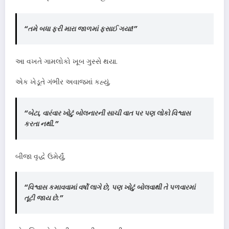
“તમે બધા ફરી મારા જાળમાં ફસાઈ ગયા!”
આ વખતે ગામલોકો ખૂબ ગુસ્સે થયા.
એક ખેડૂતે ગંભીર અવાજમાં કહ્યું,
“બેટા, વારંવાર ખોટું બોલનારની સાચી વાત પર પણ લોકો વિશ્વાસ
કરતા નથી.”
બીજા વૃદ્ધે ઉમેર્યું,
“વિશ્વાસ કમાવવામાં વર્ષો લાગે છે, પણ ખોટું બોલવાથી તે પળવારમાં
તૂટી જાય છે.”