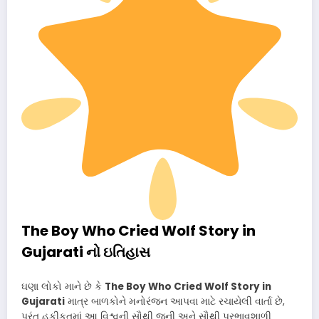
The Boy Who Cried Wolf Story in
Gujarati નો ઇતિહાસ
ઘણા લોકો માને છે કે
The Boy Who Cried Wolf Story in
Gujarati
માત્ર બાળકોને મનોરંજન આપવા માટે રચાયેલી વાર્તા છે,
પરંતુ હકીકતમાં આ વિશ્વની સૌથી જૂની અને સૌથી પ્રભાવશાળી