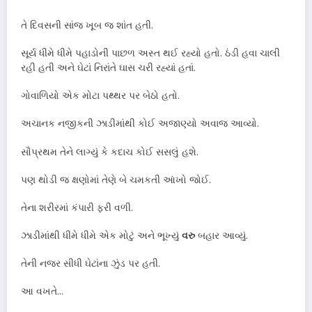
તે દિવસની સાંજ ખૂબ જ શાંત હતી.
સૂર્ય ધીમે ધીમે પહાડોની પાછળ અસ્ત થઈ રહ્યો હતો. ઠંડી હવા ચાલી
રહી હતી અને ઘેટાં નિરાંતે ઘાસ ચરી રહ્યાં હતાં.
ગોવાળિયો એક મોટા પથ્થર પર બેઠો હતો.
અચાનક નજીકની ઝાડીમાંથી કોઈ અજાણ્યો અવાજ આવ્યો.
સૌપ્રથમ તેને લાગ્યું કે કદાચ કોઈ સસલું હશે.
પણ થોડી જ ક્ષણોમાં તેણે બે ચમકતી આંખો જોઈ.
તેના શરીરમાં કંપારી ફરી વળી.
ઝાડીમાંથી ધીમે ધીમે એક મોટું અને ભૂખ્યું
વરુ
બહાર આવ્યું.
તેની નજર સીધી ઘેટાંના ઝુંડ પર હતી.
આ વખતે…