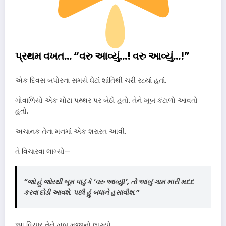
પ્રથમ વખત… “વરુ આવ્યું…! વરુ આવ્યું…!”
એક દિવસ બપોરના સમયે ઘેટાં શાંતિથી ચરી રહ્યાં હતાં.
ગોવાળિયો એક મોટા પથ્થર પર બેઠો હતો. તેને ખૂબ કંટાળો આવતો
હતો.
અચાનક તેના મનમાં એક શરારત આવી.
તે વિચારવા લાગ્યો—
“જો હું જોરથી બૂમ પાડું કે ‘વરુ આવ્યું!’, તો આખું ગામ મારી મદદ
કરવા દોડી આવશે. પછી હું બધાને હસાવીશ.”
આ વિચાર તેને ખૂબ મજાનો લાગ્યો.