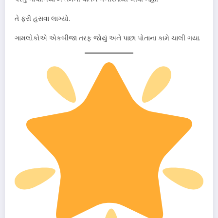
તે ફરી હસવા લાગ્યો.
ગામલોકોએ એકબીજા તરફ જોયું અને પાછા પોતાના કામે ચાલી ગયા.