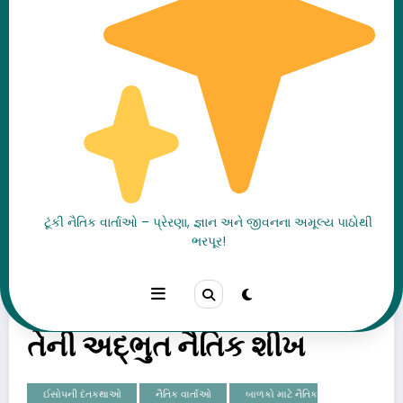
The Boy Who Cried Wolf
ટૂંકી નૈતિક વાર્તાઓ – પ્રેરણા, જ્ઞાન અને જીવનના અમૂલ્ય પાઠોથી
ભરપૂર!
Story in Gujarati | ખોટું
બોલતો ગોવાળિયો વાર્તા અને
તેની અદ્ભુત નૈતિક શીખ
ઈસોપની દંતકથાઓ
નૈતિક વાર્તાઓ
બાળકો માટે નૈતિક