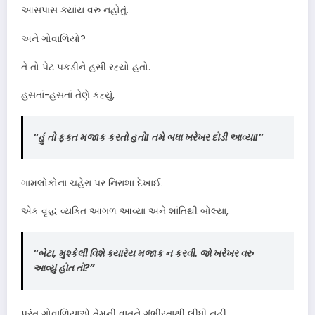
આસપાસ ક્યાંય વરુ નહોતું.
અને ગોવાળિયો?
તે તો પેટ પકડીને હસી રહ્યો હતો.
હસતાં-હસતાં તેણે કહ્યું,
“હું તો ફક્ત મજાક કરતો હતો! તમે બધા ખરેખર દોડી આવ્યા!”
ગામલોકોના ચહેરા પર નિરાશા દેખાઈ.
એક વૃદ્ધ વ્યક્તિ આગળ આવ્યા અને શાંતિથી બોલ્યા,
“બેટા, મુશ્કેલી વિશે ક્યારેય મજાક ન કરવી. જો ખરેખર વરુ
આવ્યું હોત તો?”
પરંતુ ગોવાળિયાએ તેમની વાતને ગંભીરતાથી લીધી નહીં.