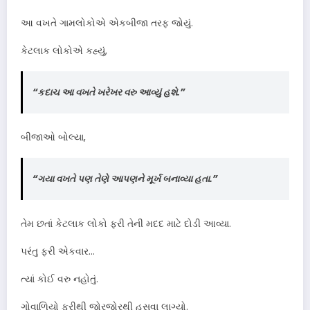
આ વખતે ગામલોકોએ એકબીજા તરફ જોયું.
કેટલાક લોકોએ કહ્યું,
“કદાચ આ વખતે ખરેખર વરુ આવ્યું હશે.”
બીજાઓ બોલ્યા,
“ગયા વખતે પણ તેણે આપણને મૂર્ખ બનાવ્યા હતા.”
તેમ છતાં કેટલાક લોકો ફરી તેની મદદ માટે દોડી આવ્યા.
પરંતુ ફરી એકવાર…
ત્યાં કોઈ વરુ નહોતું.
ગોવાળિયો ફરીથી જોરજોરથી હસવા લાગ્યો.