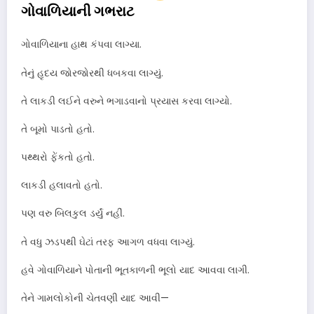
ગોવાળિયાની ગભરાટ
ગોવાળિયાના હાથ કંપવા લાગ્યા.
તેનું હૃદય જોરજોરથી ધબકવા લાગ્યું.
તે લાકડી લઈને વરુને ભગાડવાનો પ્રયાસ કરવા લાગ્યો.
તે બૂમો પાડતો હતો.
પથ્થરો ફેંકતો હતો.
લાકડી હલાવતો હતો.
પણ વરુ બિલકુલ ડર્યું નહીં.
તે વધુ ઝડપથી ઘેટાં તરફ આગળ વધવા લાગ્યું.
હવે ગોવાળિયાને પોતાની ભૂતકાળની ભૂલો યાદ આવવા લાગી.
તેને ગામલોકોની ચેતવણી યાદ આવી—