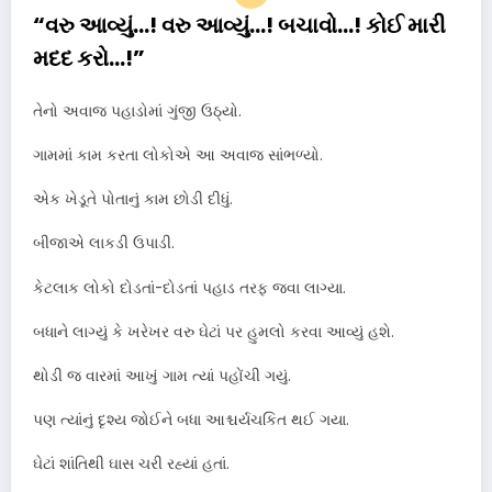
“વરુ આવ્યું…! વરુ આવ્યું…! બચાવો…! કોઈ મારી
મદદ કરો…!”
તેનો અવાજ પહાડોમાં ગુંજી ઉઠ્યો.
ગામમાં કામ કરતા લોકોએ આ અવાજ સાંભળ્યો.
એક ખેડૂતે પોતાનું કામ છોડી દીધું.
બીજાએ લાકડી ઉપાડી.
કેટલાક લોકો દોડતાં-દોડતાં પહાડ તરફ જવા લાગ્યા.
બધાને લાગ્યું કે ખરેખર વરુ ઘેટાં પર હુમલો કરવા આવ્યું હશે.
થોડી જ વારમાં આખું ગામ ત્યાં પહોંચી ગયું.
પણ ત્યાંનું દૃશ્ય જોઈને બધા આશ્ચર્યચકિત થઈ ગયા.
ઘેટાં શાંતિથી ઘાસ ચરી રહ્યાં હતાં.