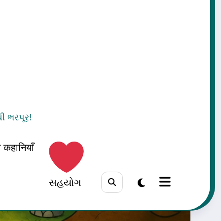
થી ભરપૂર!
दी कहानियाँ
સહયોગ