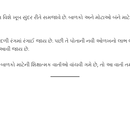
વિશે ખૂબ સુંદર રીતે સમજાવે છે. બાળકો અને મોટાઓ બંને માટે
વાદળી રંગમાં રંગાઈ જાય છે. પછી તે પોતાની નવી ઓળખનો લ
ાર આવી જાય છે.
ાળકો માટેની શિક્ષાત્મક વાર્તાઓ વાંચવી ગમે છે, તો આ વાર્તા 