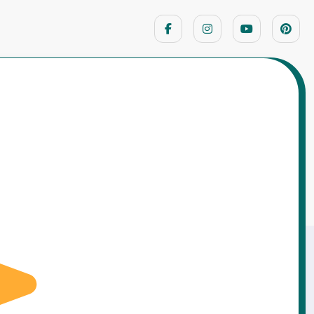
Home
પંચતંત્રની વાર્તાઓ
્તા – અહંકાર અને છેતરપિંડીનો અંત બતાવતી પ્રખ્યાત
ંચતંત્ર વાર્તા | The Blue Jackal Story in Gujarati