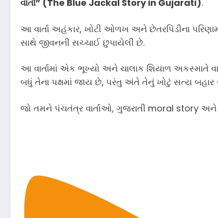
વાર્તા” (The Blue Jackal Story in Gujarati)
.
આ વાર્તા અહંકાર, ખોટી ઓળખ અને છેતરપિંડીના પરિણામ 
સાથે જીવનની સચ્ચાઈ છુપાયેલી છે.
આ વાર્તામાં એક ભૂખ્યો અને ચાલાક શિયાળ અકસ્માતે 
બધું તેના પક્ષમાં જાય છે, પરંતુ અંતે તેનું ખોટું સત્ય બહ
જો તમને પંચતંત્ર વાર્તાઓ, ગુજરાતી moral story અને બ