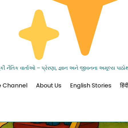
ૂંકી નૈતિક વાર્તાઓ – પ્રેરણા, જ્ઞાન અને જીવનના અમૂલ્ય પાઠો
e Channel
About Us
English Stories
हिं