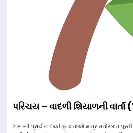
પરિચય – વાદળી શિયાળની વાર્તા
ભારતની પ્રાચીન પંચતંત્ર વાર્તાઓ માત્ર મનોરંજન પૂરત