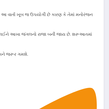
 આ વાર્તા ખૂબ જ ઉપયોગી છે કારણ કે તેમાં મનોરંજન
ાભ લઈને આખા જંગલનો રાજા બની જાય છે. શરૂઆતમાં
તમને જરૂર ગમશે.