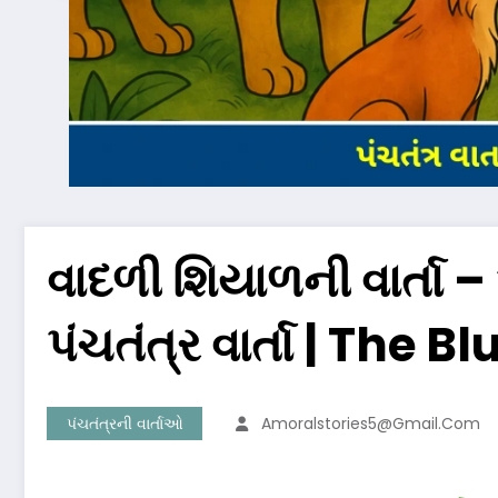
વાદળી શિયાળની વાર્તા 
પંચતંત્ર વાર્તા | The
પંચતંત્રની વાર્તાઓ
Amoralstories5@gmail.com