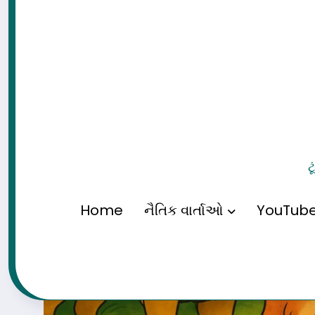
ટ
Home
નૈતિક વાર્તાઓ
YouTub