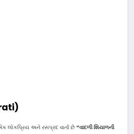
rati)
એક લોકપ્રિય અને રસપ્રદ વાર્તા છે
“વાદળી શિયાળની