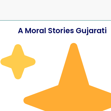
A Moral Stories Gujarati
અને છેતરપિંડીનો
ર્તા | The Blue
વાદળી શિયાળની વાર
પ