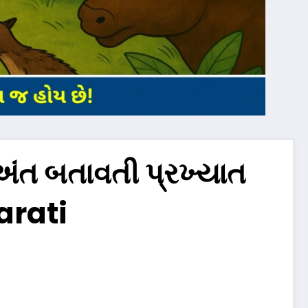
 અંત બતાવતી પ્રખ્યાત
jarati