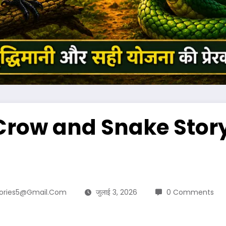
(Crow and Snake Story i
tories5@gmail.com
जुलाई 3, 2026
0 Comments