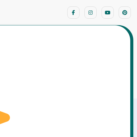
Home
बच्चों के लिए नैतिक कहानियाँ
नी (Crow and Snake Story in Hindi) | पंचतंत्र की
प्रसिद्ध नैतिक कहानी