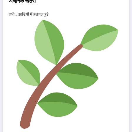
अचानक खतरा
तभी… झाड़ियों में हलचल हुई