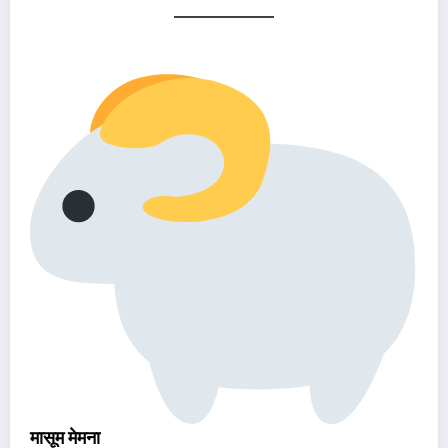
मासूम मेमना