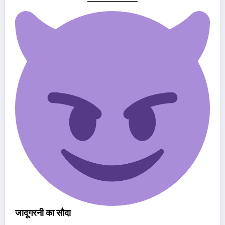
जादूगरनी का सौदा