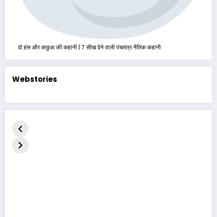
दो हंस और कछुआ की कहानी | 7 सीख देने वाली पंचतंत्र नैतिक कहानी
Webstories
કદરૂપું બતકનું
बदसूरत बत्तख की
ત્રણ માછલ
બચ્ચું | હૃદયસ્પર્શી
कहानी | The Ugly
વાર્તા | પંચતં
નૈતિક વાર્તા | The
Duckling Story
પ્રસિદ્ધ ગુજ
Ugly Duckling
in Hindi
નૈતિક વાર્તા |
Three Fis
Story in
Gujarati