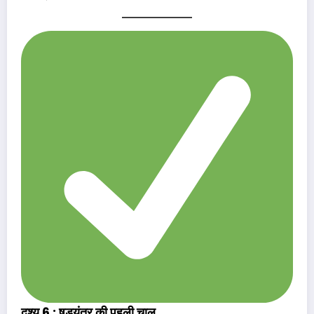
दृश्य 6 : षड्यंत्र की पहली चाल